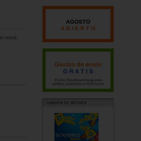
AGOSTO
A B I E R T O
de retos),
Gastos de envío
G R A T I S
Envíos España península para
pedidos superiores a 49,90 euros