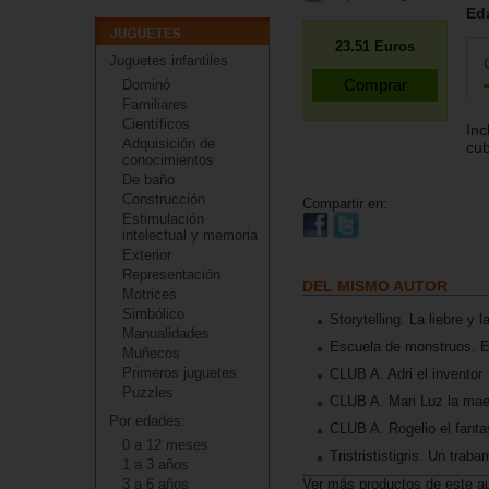
Ed
23.51
Euros
Juguetes infantiles
Dominó
Familiares
Científicos
Inc
Adquisición de
cub
conocimientos
De baño
Construcción
Compartir en:
Estimulación
intelectual y memoria
Exterior
Representación
DEL MISMO AUTOR
Motrices
Simbólico
Storytelling. La liebre y l
Manualidades
Escuela de monstruos. E
Muñecos
Primeros juguetes
CLUB A. Adri el inventor
Puzzles
CLUB A. Mari Luz la mae
Por edades:
CLUB A. Rogelio el fant
0 a 12 meses
Tristrististigris. Un trab
1 a 3 años
3 a 6 años
Ver más productos de este a