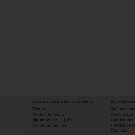
Enlaces rápidos a temas de interés
Sobre laCoci
Tienda
Quienes so
Publica tu receta
Aviso Legal
Síguenos en:
|
Condiciones
Política de 
Gestionar cookies
Contacta