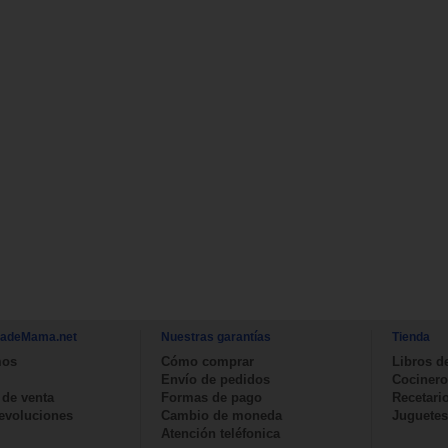
nadeMama.net
Nuestras garantías
Tienda
mos
Cómo comprar
Libros d
Envío de pedidos
Cocinero
 de venta
Formas de pago
Recetari
devoluciones
Cambio de moneda
Juguetes
Atención teléfonica