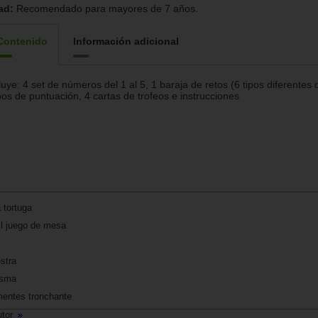
ad:
Recomendado para mayores de 7 años.
Contenido
Información adicional
luye: 4 set de números del 1 al 5, 1 baraja de retos (6 tipos diferentes 
os de puntuación, 4 cartas de trofeos e instrucciones
a tortuga
l juego de mesa
stra
asma
amentes tronchante
utor