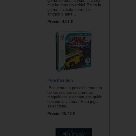
goma de toda la vida… ¡ahora
mucho más divertido! Estira la
goma, sujétala entre dos
amigos y ¡atré...
Precio:
4.57 €
Pole Position
¡Encuentra la posición correcta
de los coches de carreras
magnéticos y comprueba quién
obtiene la victoria! Para jugar,
selecciona...
Precio:
15.43 €