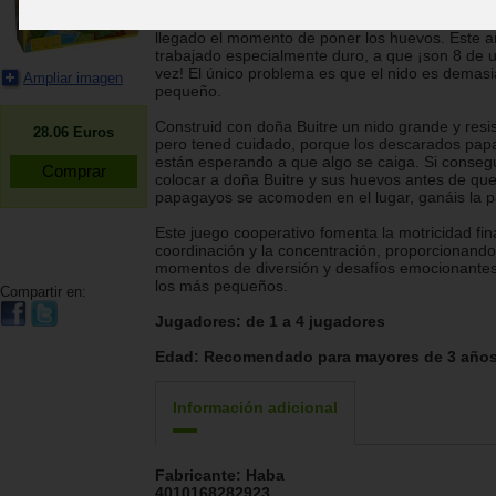
Uy, uy, uy… doña Buitre está nerviosa porque h
llegado el momento de poner los huevos. Este 
trabajado especialmente duro, a que ¡son 8 de 
vez! El único problema es que el nido es demas
Ampliar imagen
pequeño.
Construid con doña Buitre un nido grande y resis
28.06
Euros
pero tened cuidado, porque los descarados pa
están esperando a que algo se caiga. Si conseg
colocar a doña Buitre y sus huevos antes de que
papagayos se acomoden en el lugar, ganáis la pa
Este juego cooperativo fomenta la motricidad fina
coordinación y la concentración, proporcionando
momentos de diversión y desafíos emocionante
los más pequeños.
Compartir en:
Jugadores:
de 1 a 4 jugadores
Edad:
Recomendado para mayores de 3 año
Información adicional
Fabricante:
Haba
4010168282923