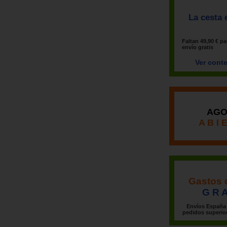
La cesta 
Faltan
49,90 €
pa
envío
gratis
Ver cont
AGO
A B I 
Gastos 
G R A
Envíos España 
pedidos superior