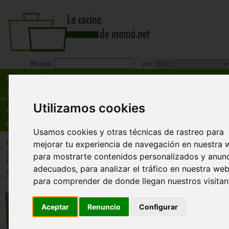
Busca:
en:
Recetas
Tienda
Utilizamos cookies
Actualidad
Registro
Usamos cookies y otras técnicas de rastreo para
Inicio
>
Tienda
>
Juguetes infantiles
>
Juguetes por edad
>
Ju
mejorar tu experiencia de navegación en nuestra 
años
para mostrarte contenidos personalizados y anun
Inicio
>
Tienda
>
Juguetes infantiles
>
Juguetes por tipo
>
Jue
adecuados, para analizar el tráfico en nuestra web
cooperativos
para comprender de donde llegan nuestros visitan
Doña Buitre. ¡Cuidado con los
huevos!
Aceptar
Renuncio
Configurar
Haba