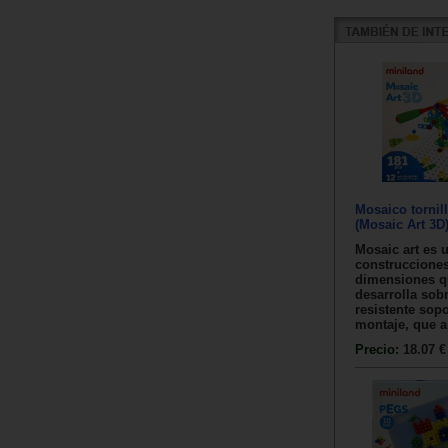
Mosaico tornil
(Mosaic Art 3D
Mosaic art es 
construccione
dimensiones q
desarrolla sob
resistente sopo
montaje, que a 
Precio:
18.07 €