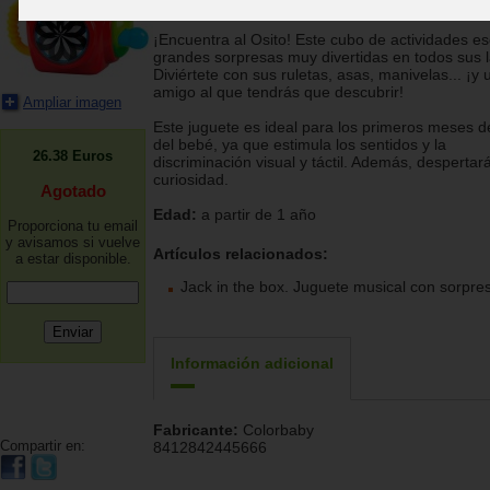
Colorbaby
¡Encuentra al Osito! Este cubo de actividades e
grandes sorpresas muy divertidas en todos sus 
Diviértete con sus ruletas, asas, manivelas... ¡y 
amigo al que tendrás que descubrir!
Ampliar imagen
Este juguete es ideal para los primeros meses d
del bebé, ya que estimula los sentidos y la
26.38
Euros
discriminación visual y táctil. Además, despertar
curiosidad.
Agotado
Edad:
a partir de 1 año
Proporciona tu email
y avisamos si vuelve
Artículos relacionados:
a estar disponible.
Jack in the box. Juguete musical con sorpre
Información adicional
Fabricante:
Colorbaby
Compartir en:
8412842445666