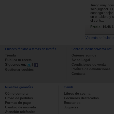
Juego muy cono
solo jugador. El
conseguir dejar 
en el tablero y 
el centr...
Precio:
19.48 €
Ver más artículos 
Enlaces rápidos a temas de interés
Sobre laCocinadeMama.net
Tienda
Quienes somos
Publica tu receta
Aviso Legal
Síguenos en:
|
Condiciones de venta
Política de devoluciones
Gestionar cookies
Contacta
Nuestras garantías
Tienda
Cómo comprar
Libros de cocina
Envío de pedidos
Cocineros destacados
Formas de pago
Recetarios
Cambio de moneda
Juguetes
Atención teléfonica