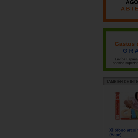
AGO
A B I 
Gastos 
G R A
Envíos España 
pedidos superior
Xilófono arcoí
(Hape)