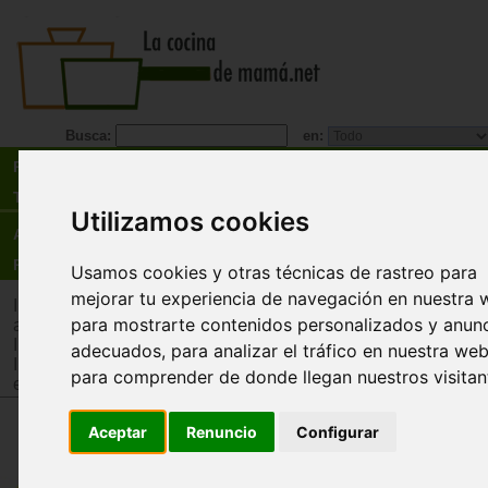
Busca:
en:
Recetas
Tienda
Utilizamos cookies
Actualidad
Registro
Usamos cookies y otras técnicas de rastreo para
mejorar tu experiencia de navegación en nuestra 
Inicio
>
Tienda
>
Juguetes infantiles
>
Juguetes por edad
>
Ju
para mostrarte contenidos personalizados y anun
años
Inicio
>
Tienda
>
Juguetes infantiles
>
Juguetes por tipo
>
Jug
adecuados, para analizar el tráfico en nuestra web
Inicio
>
Tienda
>
Juguetes infantiles
>
Juguetes por tipo
>
Jug
para comprender de donde llegan nuestros visitan
estimulación intelectual y memoria
Aceptar
Renuncio
Configurar
Taza de actividades Oso. Jugue
musical con sorpresa