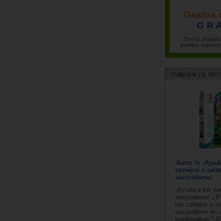
Gastos 
G R A
Envíos España 
pedidos superior
Jump In ¡Ayuda
conejos a salta
esconderse!
¡Ayuda a los con
esconderse! ¿P
los conejos a sa
esconderse en 
madrigueras? 60