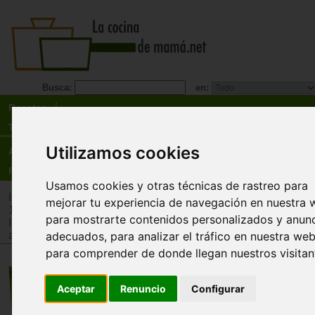
Busca:
en:
Recetas
Tienda
Utilizamos cookies
Actualidad
Registro
Usamos cookies y otras técnicas de rastreo para
Inicio
>
Tienda
>
Juguetes infantiles
>
Juguetes por edad
>
Ju
mejorar tu experiencia de navegación en nuestra 
12 años
para mostrarte contenidos personalizados y anun
Inicio
>
Tienda
>
Juguetes infantiles
>
Juguetes por tipo
>
Jug
adquisición de conocimientos
adecuados, para analizar el tráfico en nuestra web
para comprender de donde llegan nuestros visitan
Desafíos Naturaleza. Animales
extraordinarios
Aceptar
Renuncio
Configurar
bioViva