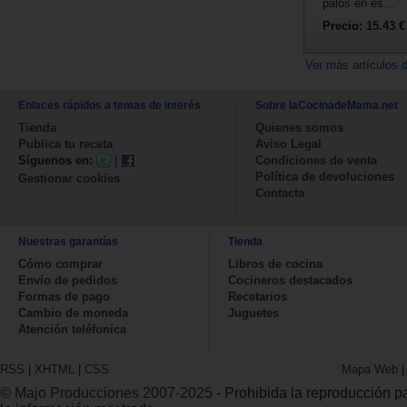
palos en es...
Precio:
15.43 €
Ver más artículos 
Enlaces rápidos a temas de interés
Sobre laCocinadeMama.net
Tienda
Quienes somos
Publica tu receta
Aviso Legal
Síguenos en:
|
Condiciones de venta
Política de devoluciones
Gestionar cookies
Contacta
Nuestras garantías
Tienda
Cómo comprar
Libros de cocina
Envío de pedidos
Cocineros destacados
Formas de pago
Recetarios
Cambio de moneda
Juguetes
Atención teléfonica
RSS
|
XHTML
|
CSS
Mapa Web
© Majo Producciones 2007-2025
- Prohibida la reproducción par