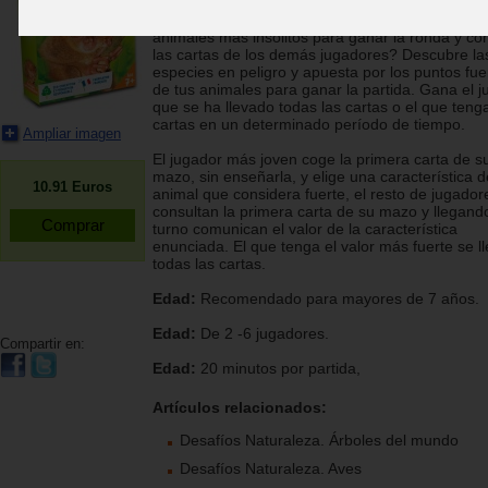
¿Puedes identificar la mejor característica de los
animales más insólitos para ganar la ronda y co
las cartas de los demás jugadores? Descubre la
especies en peligro y apuesta por los puntos fue
de tus animales para ganar la partida. Gana el 
que se ha llevado todas las cartas o el que ten
cartas en un determinado período de tiempo.
Ampliar imagen
El jugador más joven coge la primera carta de s
mazo, sin enseñarla, y elige una característica d
10.91
Euros
animal que considera fuerte, el resto de jugador
consultan la primera carta de su mazo y llegand
turno comunican el valor de la característica
enunciada. El que tenga el valor más fuerte se l
todas las cartas.
Edad:
Recomendado para mayores de 7 años.
Edad:
De 2 -6 jugadores.
Compartir en:
Edad:
20 minutos por partida,
Artículos relacionados:
Desafíos Naturaleza. Árboles del mundo
Desafíos Naturaleza. Aves