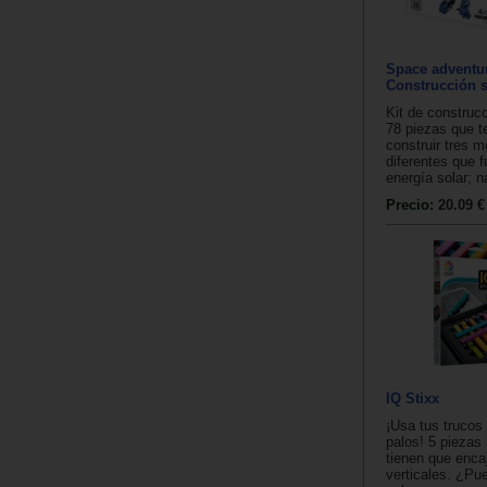
Space adventur
Construcción s
Kit de construc
78 piezas que t
construir tres 
diferentes que 
energía solar; n
Precio:
20.09 €
IQ Stixx
¡Usa tus trucos 
palos! 5 piezas 
tienen que enca
verticales. ¿Pu