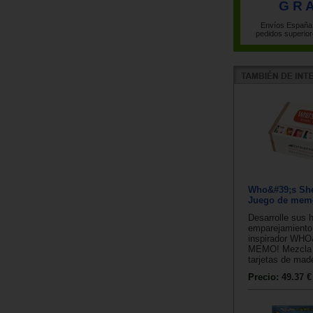
G R A
Envíos España 
pedidos superior
Who&#39;s Sh
Juego de mem
Desarrolle sus 
emparejamiento
inspirador WH
MEMO! Mezcla 
tarjetas de made
Precio:
49.37 €