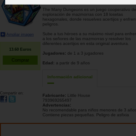
Dandra, Little House, Diego Ramírez
The Many Dungeons es un juego cooperativo d
exploración de mazmorras con 18 losetas
hexagonales, donde resuelves acertijos y enfren
peligros.
Sube a tus héroes a su máximo nivel para enfre
Ampliar imagen
a los señores de las mazmorras y resolver los
diferentes acertijos en esta original aventura.
13.60
Euros
Jugadores:
de 1 a 3 jugadores
Edad:
a partir de 9 años
Información adicional
Compartir en:
Fabricante:
Little House
793969265497
Advertencias:
No recomendable para niños menores de 3 años
Contiene piezas pequeñas. Peligro de asfixia