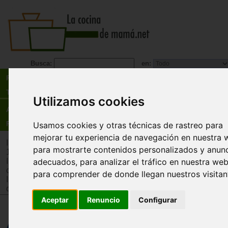
Busca:
en:
Recetas
Tienda
Utilizamos cookies
Actualidad
Registro
Usamos cookies y otras técnicas de rastreo para
mejorar tu experiencia de navegación en nuestra 
Inicio
>
Tienda
>
Juguetes infantiles
>
Juguetes por edad
>
Ju
para mostrarte contenidos personalizados y anun
12 años
Inicio
>
Tienda
>
Juguetes infantiles
>
Juguetes por tipo
>
Jue
adecuados, para analizar el tráfico en nuestra web
cooperativos
para comprender de donde llegan nuestros visitan
Inicio
>
Tienda
>
Juguetes infantiles
>
Juguetes por edad
>
J
de 12 años
Aceptar
Renuncio
Configurar
The Many Dungeons