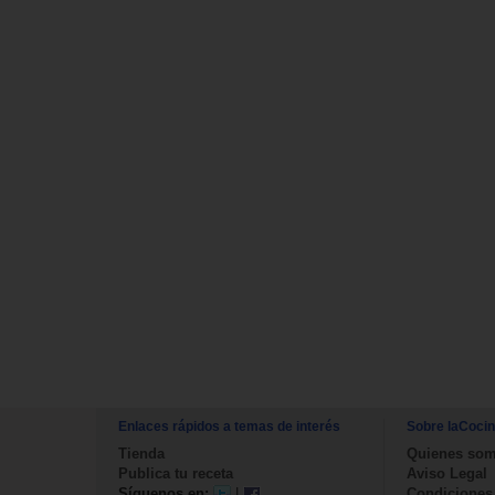
Enlaces rápidos a temas de interés
Sobre laCoci
Tienda
Quienes so
Publica tu receta
Aviso Legal
Síguenos en:
|
Condiciones