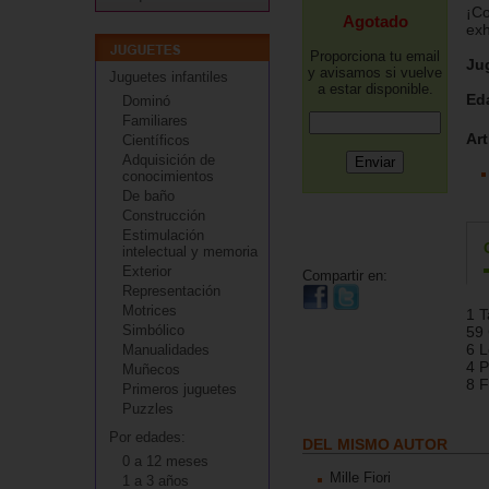
¡Co
Agotado
exh
Proporciona tu email
Ju
y avisamos si vuelve
Juguetes infantiles
a estar disponible.
Ed
Dominó
Familiares
Art
Científicos
Adquisición de
conocimientos
De baño
Construcción
Estimulación
intelectual y memoria
Exterior
Compartir en:
Representación
Motrices
1 T
Simbólico
59 
6 L
Manualidades
4 P
Muñecos
8 F
Primeros juguetes
Puzzles
Por edades:
DEL MISMO AUTOR
0 a 12 meses
Mille Fiori
1 a 3 años