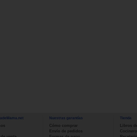
nadeMama.net
Nuestras garantías
Tienda
mos
Cómo comprar
Libros d
Envío de pedidos
Cocinero
 de venta
Formas de pago
Recetari