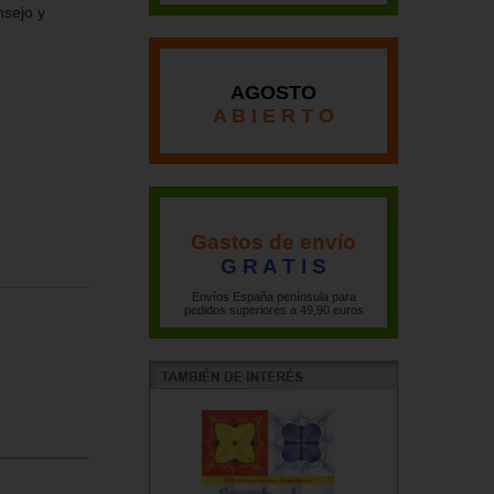
nsejo y
AGOSTO
A B I E R T O
Gastos de envío
G R A T I S
Envíos España península para
pedidos superiores a 49,90 euros