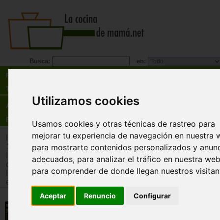
Busca:
en:
Recetas
Tienda
Utilizamos cookies
Actualidad
Registro
Usamos cookies y otras técnicas de rastreo para
mejorar tu experiencia de navegación en nuestra 
Inicio
>
Tienda
>
Juguetes infantiles
>
Juguetes por edad
>
Ju
para mostrarte contenidos personalizados y anun
12 años
Inicio
>
Tienda
>
Juguetes infantiles
>
Juguetes por edad
>
J
adecuados, para analizar el tráfico en nuestra web
de 12 años
para comprender de donde llegan nuestros visitan
Inicio
>
Tienda
>
Juguetes infantiles
>
Juguetes por tipo
>
Jue
estrategia
Aceptar
Renuncio
Configurar
Jungo. Juego de cartas