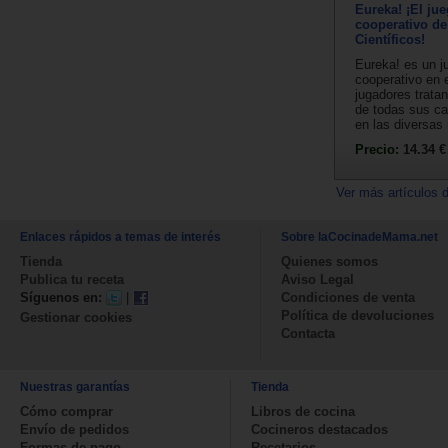
Eureka! ¡El jue
cooperativo de
Científicos!
Eureka! es un j
cooperativo en e
jugadores trata
de todas sus c
en las diversas
Precio:
14.34 €
Ver más artículos 
Enlaces rápidos a temas de interés
Sobre laCocinadeMama.net
Tienda
Quienes somos
Publica tu receta
Aviso Legal
Síguenos en:
|
Condiciones de venta
Política de devoluciones
Gestionar cookies
Contacta
Nuestras garantías
Tienda
Cómo comprar
Libros de cocina
Envío de pedidos
Cocineros destacados
Formas de pago
Recetarios