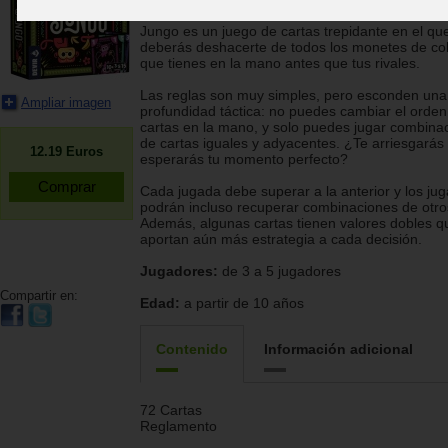
Toshiki Arao, Laura Michaud
Jungo es un juego de cartas trepidante en el qu
deberás deshacerte de todos los monetes de co
que tienes en la mano antes que tus rivales.
Las reglas son muy simples, pero esconden una
Ampliar imagen
profundidad táctica: no puedes cambiar el orden
cartas en la mano, y solo puedes jugar combina
de cartas iguales y adyacentes. ¿Te arriesgarás
12.19
Euros
esperarás tu momento perfecto?
Cada jugada debe superar a la anterior y los ju
podrán incluso recuperar combinaciones de otro
Además, algunas cartas tienen valores dobles q
aportan aún más estrategia a cada decisión.
Jugadores:
de 3 a 5 jugadores
Compartir en:
Edad:
a partir de 10 años
Contenido
Información adicional
72 Cartas
Reglamento