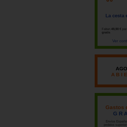
La cesta 
Faltan
49,90 €
par
gratis
Ver con
AGO
A B I 
Gastos 
G R A
Envíos España 
pedidos superior