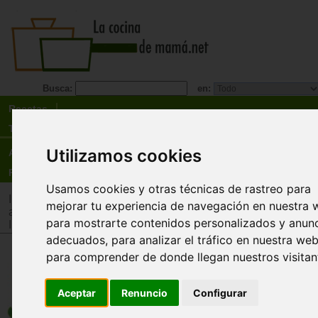
Busca:
en:
Recetas
Tienda
Utilizamos cookies
Actualidad
Registro
Usamos cookies y otras técnicas de rastreo para
Inicio
>
Tienda
>
Juguetes infantiles
>
Juguetes por edad
>
Ju
mejorar tu experiencia de navegación en nuestra 
años
para mostrarte contenidos personalizados y anun
Inicio
>
Tienda
>
Juguetes infantiles
>
Juguetes por tipo
>
Jug
adecuados, para analizar el tráfico en nuestra web
para comprender de donde llegan nuestros visitan
Set de herramientas de destrez
motoras finas para arena y agua
(Sand & Water fine motor tool se
Aceptar
Renuncio
Configurar
Learning Resources