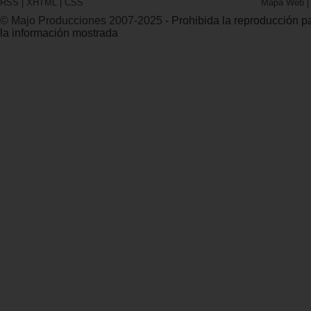
RSS
|
XHTML
|
CSS
Mapa Web
© Majo Producciones 2007-2025
- Prohibida la reproducción par
la información mostrada