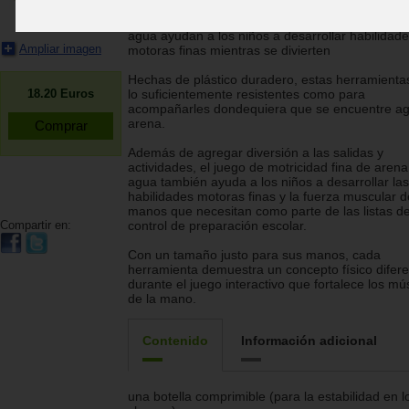
Cuatro nuevas herramientas para jugar con are
agua ayudan a los niños a desarrollar habilidad
Ampliar imagen
motoras finas mientras se divierten
Hechas de plástico duradero, estas herramienta
lo suficientemente resistentes como para
18.20
Euros
acompañarles dondequiera que se encuentre ag
arena.
Además de agregar diversión a las salidas y
actividades, el juego de motricidad fina de arena
agua también ayuda a los niños a desarrollar las
habilidades motoras finas y la fuerza muscular d
manos que necesitan como parte de las listas d
control de preparación escolar.
Compartir en:
Con un tamaño justo para sus manos, cada
herramienta demuestra un concepto físico difer
durante el juego interactivo que fortalece los mú
de la mano.
Contenido
Información adicional
una botella comprimible (para la estabilidad en l