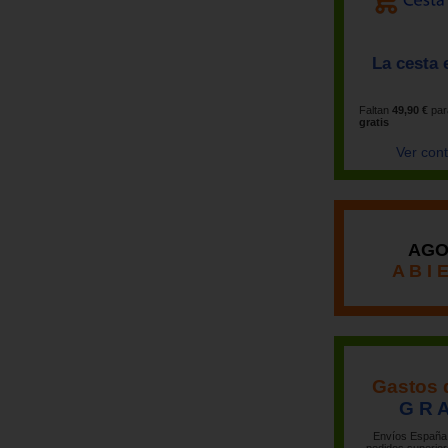
La cesta 
Faltan
49,90 €
par
gratis
Ver con
AGO
A B I 
Gastos 
G R A
Envíos España 
pedidos superior