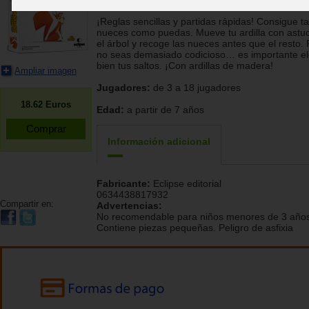
Néstor Romeral Andrés, Tomek Larek
¡Reglas sencillas y partidas rápidas! Consigue t
nueces como puedas. Mueve tu ardilla con astuc
el árbol y recoge las nueces antes que el resto.
no seas demasiado codicioso… es importante el
bien tus saltos. ¡Con ardillas de madera!
Ampliar imagen
Jugadores:
de 3 a 18 jugadores
18.62
Euros
Edad:
a partir de 7 años
Información adicional
Fabricante:
Eclipse editorial
0634438817932
Compartir en:
Advertencias:
No recomendable para niños menores de 3 años
Contiene piezas pequeñas. Peligro de asfixia