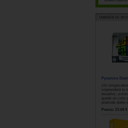
Pyraminx Dia
¡Un rompecabe
sorprenderá tu 
resuelve, ¡cons
quede un color p
pirámide doble e
Precio:
23.69 €