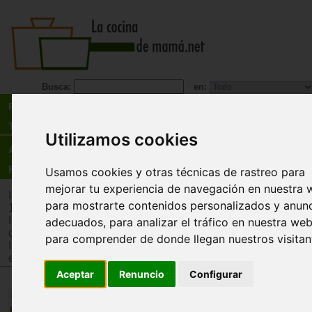
Busca:
en:
Recetas
Tienda
Utilizamos cookies
Actualidad
Registro
Usamos cookies y otras técnicas de rastreo para
mejorar tu experiencia de navegación en nuestra 
Inicio
>
Tienda
>
Juguetes infantiles
>
Juguetes por edad
>
Ju
para mostrarte contenidos personalizados y anun
12 años
Inicio
>
Tienda
>
Juguetes infantiles
>
Juguetes por edad
>
J
adecuados, para analizar el tráfico en nuestra web
de 12 años
para comprender de donde llegan nuestros visitan
Inicio
>
Tienda
>
Juguetes infantiles
>
Juguetes por tipo
>
Jue
estrategia
Aceptar
Renuncio
Configurar
Ardillas Voladoras