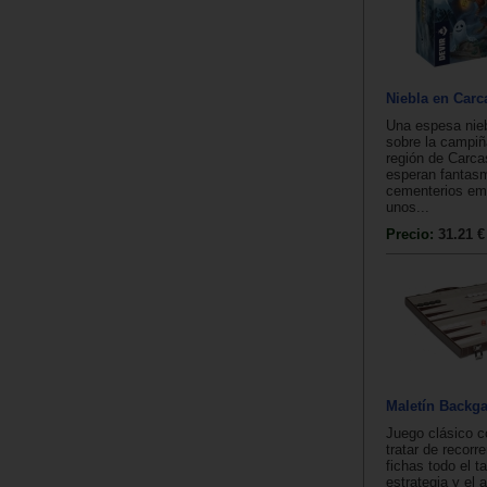
Niebla en Car
Una espesa nieb
sobre la campiñ
región de Carc
esperan fantas
cementerios em
unos...
Precio:
31.21 €
Maletín Back
Juego clásico c
tratar de recorr
fichas todo el ta
estrategia y el 