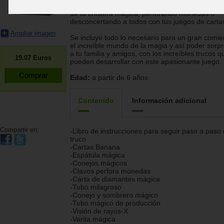
asombrado sacando o haciendo desaparecer ob
de tu chistera mágica, perforando monedas o
desconcertando a todos con tus juegos de carta
Ampliar imagen
Se incluye todo lo necesario para un gran comi
el increíble mundo de la magia y así poder sorp
a tu familia y amigos, con los increíbles trucos q
19.07
Euros
pueden desarrollar con este apasionante juego.
Edad:
a partir de 6 años
Contenido
Información adicional
Compartir en:
-Libro de instrucciones para seguir paso a paso
truco
-Cartas Banana
-Espátula mágica
-Conejos mágicos
-Clavos perfora monedas
-Carta de diamantes mágica
-Tubo milagroso
-Conejo y sombrero mágico
-Tubo mágico de producción
-Visión de rayos-X
-Varita mágica