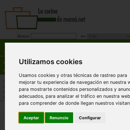
Busca:
en:
Recetas
Tienda
Utilizamos cookies
Actualidad
Registro
Usamos cookies y otras técnicas de rastreo para
Inicio
>
Tienda
>
Juguetes infantiles
>
Juguetes por edad
>
Ju
mejorar tu experiencia de navegación en nuestra 
12 años
para mostrarte contenidos personalizados y anun
Inicio
>
Tienda
>
Juguetes infantiles
>
Juguetes por tipo
>
Jue
adecuados, para analizar el tráfico en nuestra web
cooperativos
para comprender de donde llegan nuestros visitan
Sombrero mágico 125 trucos
Aceptar
Renuncio
Configurar
Hanky Panky
¡Nada por aquí y nada por allá! Deja a todo el 