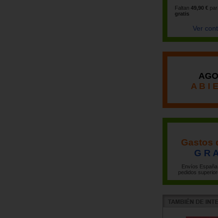
Faltan
49,90 €
par
gratis
Ver con
AGO
A B I 
Gastos 
G R A
Envíos España 
pedidos superior