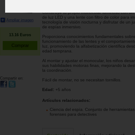
4M
Construye tu propio monocular luminoso con un
de luz LED y una lente con filtro de color para imi
Ampliar imagen
tecnología de visión nocturna y disfrutar de un j
de espías inmersivo.
13.16
Euros
Proporciona conocimientos fundamentales sobre
funcionamiento de las lentes y el comportamient
luz, promoviendo la alfabetización científica de
edad temprana.
Al montar y ajustar el monocular, los niños desar
sus habilidades motoras finas, mejorando la des
la coordinación.
Compartir en:
Fácil de montar, no se necesitan tornillos.
Edad:
+5 años
Artículos relacionados:
Ciencia del espía. Conjunto de herramientas
forenses para detectives