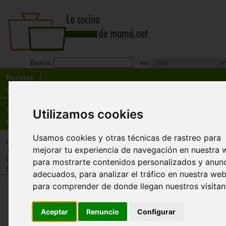
Busca:
en:
Recetas
Tienda
Actualidad
Utilizamos cookies
Registro
Usamos cookies y otras técnicas de rastreo para
Inicio
>
Tienda
>
Juguetes infantiles
>
Juguetes por edad
>
Ju
mejorar tu experiencia de navegación en nuestra 
12 años
Inicio
>
Tienda
>
Juguetes infantiles
>
Juguetes por tipo
>
Jug
para mostrarte contenidos personalizados y anun
científicos
adecuados, para analizar el tráfico en nuestra web
para comprender de donde llegan nuestros visitan
Ciencia del espía. Monocular de
visión nocturna (night vision
Aceptar
Renuncio
Configurar
monocular)