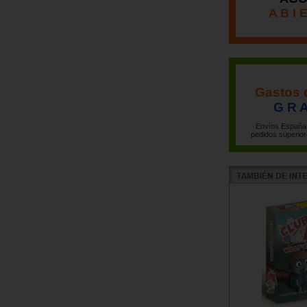
A B I 
Gastos 
G R A
Envíos España 
pedidos superior