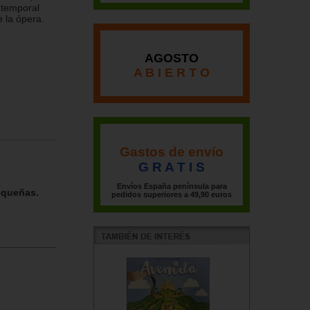
a temporal
e la ópera.
AGOSTO
A B I E R T O
Gastos de envío
G R A T I S
Envíos España península para
equeñas.
pedidos superiores a 49,90 euros