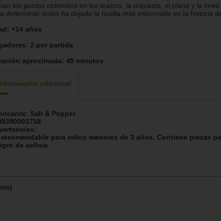
an los puntos obtenidos en los teatros, la orquesta, el piano y la líne
a determinar quién ha dejado la huella más imborrable en la historia d
ad:
+14 años
gadores:
2 por partida
ración aproximada:
45 minutos
Información adicional
bricante:
Salt & Pepper
95390903758
vertencias:
 recomendable para niños menores de 3 años. Contiene piezas p
igro de asfixia
Boss)