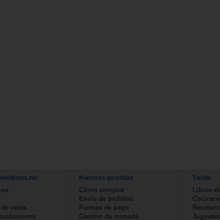
nadeMama.net
Nuestras garantías
Tienda
mos
Cómo comprar
Libros d
Envío de pedidos
Cocinero
 de venta
Formas de pago
Recetari
devoluciones
Cambio de moneda
Juguetes