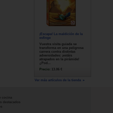
¡Escapa! La maldición de la
esfinge
Vuestra visita guiada se
transforma en una peligrosa
carrera contra distintas
adversidades: ¡estáis
atrapados en la pirámide!
¿Pod...
Precio:
13.06 €
Ver más artículos de la tienda
e cocina
s destacados
os