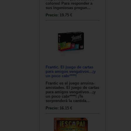
colores! Para responder a
sus ingeniosas pregun...
Precio:
19.75 €
Frantic. El juego de cartas
para amigos vengativos...¡y
un poco cabr****!
Frantic es el juego arruina-
amistades. El juego de cartas
para amigos vengativos...¡y
un poco cabr****! ¡Te
sorprenderá la cantida...
Precio:
16.15 €