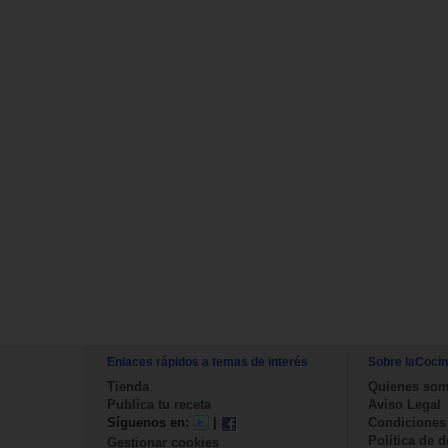
Enlaces rápidos a temas de interés
Sobre laCoci
Tienda
Quienes so
Publica tu receta
Aviso Legal
Síguenos en:
|
Condiciones
Política de 
Gestionar cookies