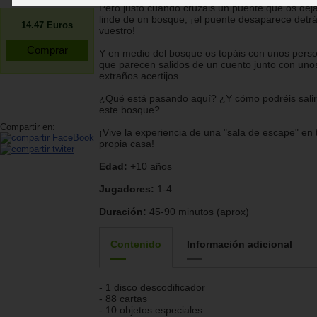
Pero justo cuando cruzáis un puente que os deja
linde de un bosque, ¡el puente desaparece detr
14.47
Euros
vuestro!
Y en medio del bosque os topáis con unos pers
que parecen salidos de un cuento junto con uno
extraños acertijos.
¿Qué está pasando aquí? ¿Y cómo podréis salir
este bosque?
Compartir en:
¡Vive la experiencia de una "sala de escape" en 
propia casa!
Edad:
+10 años
Jugadores:
1-4
Duración:
45-90 minutos (aprox)
Contenido
Información adicional
- 1 disco descodificador
- 88 cartas
- 10 objetos especiales