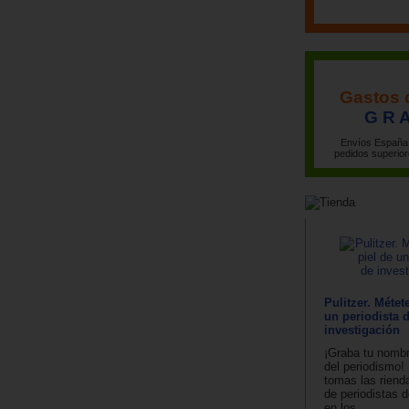
Gastos 
G R A
Envíos España 
pedidos superior
Pulitzer. Métet
un periodista 
investigación
¡Graba tu nombre
del periodismo! 
tomas las riend
de periodistas d
en los...