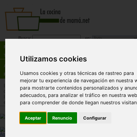
Busca:
en:
Recetas
Tienda
Utilizamos cookies
Actualidad
Usamos cookies y otras técnicas de rastreo para
Registro
mejorar tu experiencia de navegación en nuestra 
Inicio
>
Tienda
>
Juguetes infantiles
>
Juguetes por edad
>
J
para mostrarte contenidos personalizados y anun
de 12 años
adecuados, para analizar el tráfico en nuestra web
Inicio
>
Tienda
>
Juguetes infantiles
>
Juguetes por tipo
>
Jue
para comprender de donde llegan nuestros visitan
estrategia
Exit el juego. El bosque encant
Aceptar
Renuncio
Configurar
Devir
Ampliar imagen
Érase una vez... un paseo que tenía que ser rela