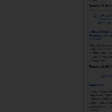
Precio:
57.54 €
¿Alcachofas? ¡
Un juego de ca
corazón
"Alcachofas no,
juego de cartas
tendrás que crea
mazo de vegeta
¡intentando...
Precio:
13.65 €
Aqua filter
Juego a base de 
limpiar de impu
líquidos. Con e
experimentos s
aprender cómo 
proces...