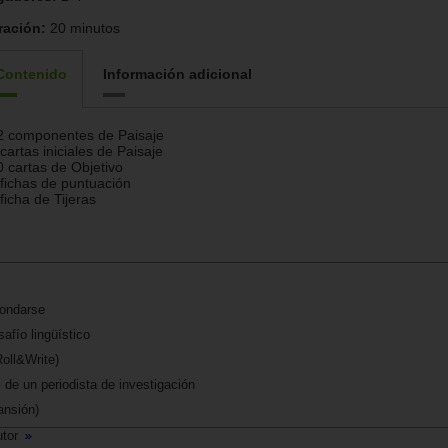
ración:
20 minutos
Contenido
Información adicional
2 componentes de Paisaje
 cartas iniciales de Paisaje
0 cartas de Objetivo
 fichas de puntuación
 ficha de Tijeras
mondarse
afío lingüístico
Roll&Write)
l de un periodista de investigación
ansión)
utor