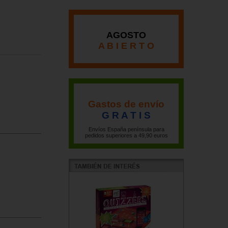
AGOSTO
A B I E R T O
Gastos de envío
G R A T I S
Envíos España península para
pedidos superiores a 49,90 euros