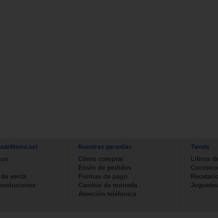
nadeMama.net
Nuestras garantías
Tienda
mos
Cómo comprar
Libros d
Envío de pedidos
Cocinero
 de venta
Formas de pago
Recetari
devoluciones
Cambio de moneda
Juguetes
Atención teléfonica