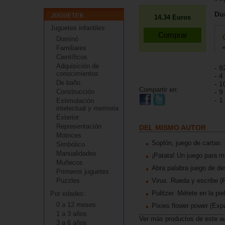
Du
14.34
Euros
Juguetes infantiles
Dominó
Familiares
Científicos
Adquisición de
- 9
conocimientos
- 4
De baño
- 1
Compartir en:
Construcción
- 9
- 1
Estimulación
intelectual y memoria
Exterior
Representación
DEL MISMO AUTOR
Motrices
Soplón, juego de cartas
Simbólico
Manualidades
¡Patata! Un juego para 
Muñecos
Abra palabra juego de des
Primeros juguetes
Puzzles
Virus. Rueda y escribe (
Pulitzer. Métete en la pie
Por edades:
0 a 12 meses
Pixies flower power (Exp
1 a 3 años
Ver más productos de este a
3 a 6 años