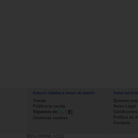
Enlaces rápidos a temas de interés
Sobre laCoci
Tienda
Quienes so
Publica tu receta
Aviso Legal
Síguenos en:
|
Condiciones
Política de 
Gestionar cookies
Contacta
RSS
|
XHTML
|
CSS