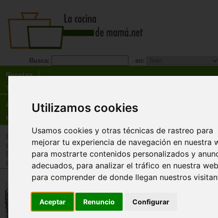
Busca:
en:
Recetas
Tienda
Utilizamos cookies
Actualidad
Registro
Usamos cookies y otras técnicas de rastreo para
Inicio
>
Tienda
>
Juguetes infantiles
>
Juguetes por tipo
>
Jue
mejorar tu experiencia de navegación en nuestra 
cooperativos
para mostrarte contenidos personalizados y anun
Inicio
>
Tienda
>
Juguetes infantiles
>
Juguetes por edad
>
J
de 12 años
adecuados, para analizar el tráfico en nuestra web
para comprender de donde llegan nuestros visitan
¿Un día de mierda? No, gracias
sí?
Aceptar
Renuncio
Configurar
Mercurio