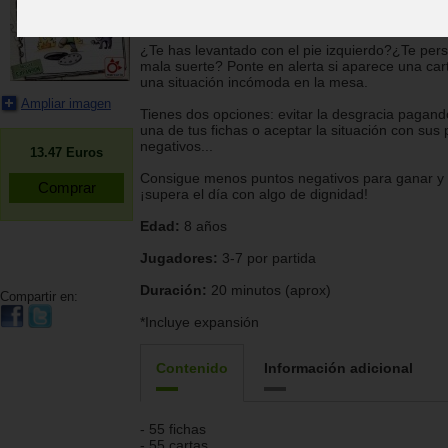
Memorias de un día de m...
¿Te has levantado con el pie izquierdo?¿Te pers
mala suerte? Ponte en alerta si aparece una car
una situación incómoda en la mesa.
Ampliar imagen
Tienes dos opciones: evitar la desgracia pagan
una de tus fichas o aceptar la situación con sus
negativos...
13.47
Euros
Consigue menos puntos negativos para ganar y
¡supera el día con algo de dignidad!
Edad:
8 años
Jugadores:
3-7 por partida
Duración:
20 minutos (aprox)
Compartir en:
*Incluye expansión
Contenido
Información adicional
- 55 fichas
- 55 cartas