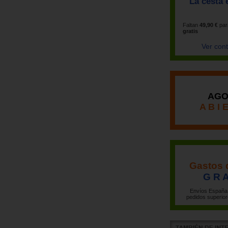
La cesta 
Faltan
49,90 €
par
gratis
Ver con
AGO
A B I 
Gastos 
G R A
Envíos España 
pedidos superior