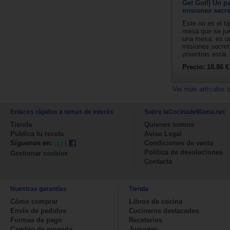
Get Got!) Un p
misiones secre
Este no es el tí
mesa que se ju
una mesa: es u
misiones secret
¡mientras estái..
Precio:
18.86 €
Ver más artículos 
Enlaces rápidos a temas de interés
Sobre laCocinadeMama.net
Tienda
Quienes somos
Publica tu receta
Aviso Legal
Síguenos en:
|
Condiciones de venta
Política de devoluciones
Gestionar cookies
Contacta
Nuestras garantías
Tienda
Cómo comprar
Libros de cocina
Envío de pedidos
Cocineros destacados
Formas de pago
Recetarios
Cambio de moneda
Juguetes