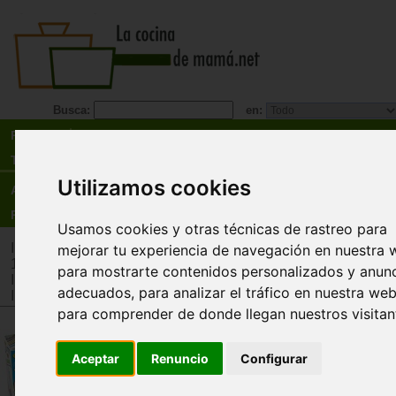
Busca:
en:
Recetas
Tienda
Utilizamos cookies
Actualidad
Registro
Usamos cookies y otras técnicas de rastreo para
Inicio
>
Tienda
>
Juguetes infantiles
>
Juguetes por edad
>
Ju
mejorar tu experiencia de navegación en nuestra 
12 años
para mostrarte contenidos personalizados y anun
Inicio
>
Tienda
>
Juguetes infantiles
>
Juguetes por tipo
>
Man
adecuados, para analizar el tráfico en nuestra web
Inicio
>
Tienda
>
Juguetes infantiles
>
Juguetes por tipo
>
Jug
para comprender de donde llegan nuestros visitan
Pinta peonzas (Colourwhirls)
Aceptar
Renuncio
Configurar
Mercurio
¿Listos para transformar el arte en acción? Con 