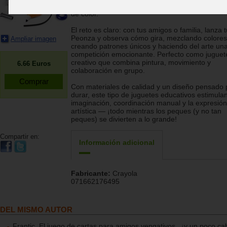
Peonza" la creatividad explota en forma de torbe
de color.
El reto es claro: con tus amigos o familia, lanza t
Peonza y observa cómo gira, mezclando colores
Ampliar imagen
creando patrones únicos y haciendo del arte un
competición emocionante. Perfecto como juguet
creativo que combina pintura, movimiento y
6.66
Euros
colaboración en grupo.
Con materiales de calidad y un diseño pensado 
durar, este tipo de juguetes educativos estimulan
imaginación, coordinación manual y la expresión
artística — ¡todo mientras los peques (y no tan
peques) se divierten a lo grande!
Compartir en:
Información adicional
Fabricante:
Crayola
071662176495
DEL MISMO AUTOR
Frantic. El juego de cartas para amigos vengativos...¡y un poco cab