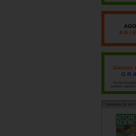
AGO
A B I 
Gastos 
G R A
Envíos España 
pedidos superior