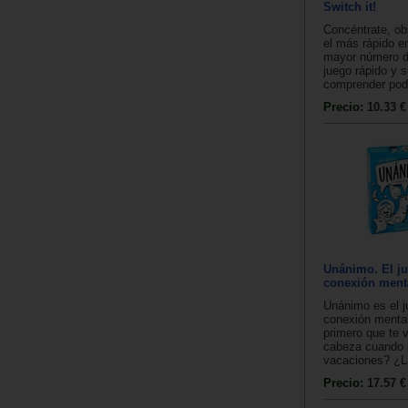
Switch it!
Concéntrate, obs
el más rápido e
mayor número d
juego rápido y s
comprender pod.
Precio:
10.33 €
Unánimo. El ju
conexión ment
Unánimo es el j
conexión mental
primero que te v
cabeza cuando 
vacaciones? ¿La
Precio:
17.57 €