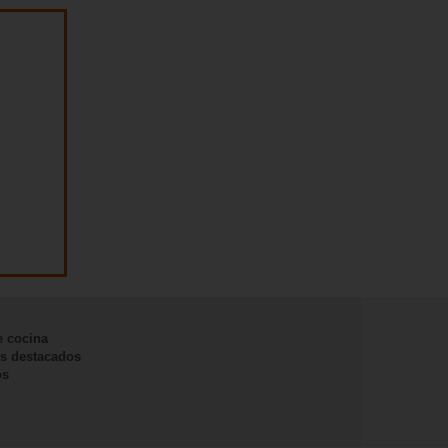
e cocina
s destacados
os