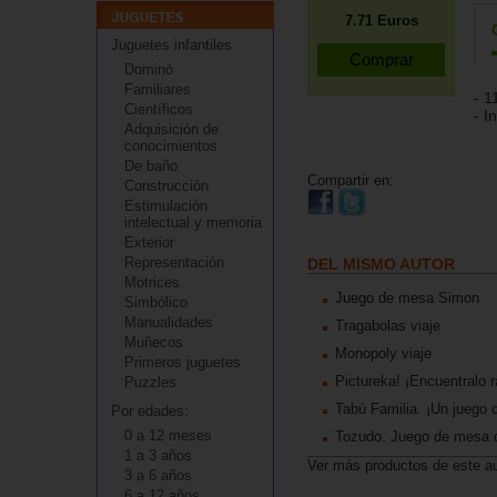
7.71
Euros
Juguetes infantiles
Dominó
Familiares
- 1
Científicos
- I
Adquisición de
conocimientos
De baño
Compartir en:
Construcción
Estimulación
intelectual y memoria
Exterior
Representación
DEL MISMO AUTOR
Motrices
Juego de mesa Simon
Simbólico
Manualidades
Tragabolas viaje
Muñecos
Monopoly viaje
Primeros juguetes
Pictureka! ¡Encuentralo rá
Puzzles
Tabú Familia. ¡Un juego de
Por edades:
0 a 12 meses
Tozudo. Juego de mesa de
1 a 3 años
Ver más productos de este a
3 a 6 años
6 a 12 años