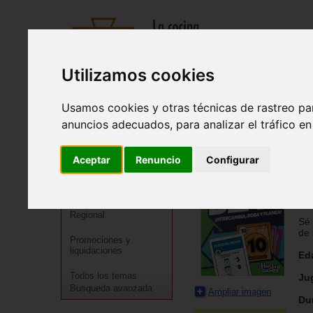
Utilizamos cookies
Recetas
Tienda
Actualidad
Registro
Usamos cookies y otras técnicas de rastreo pa
anuncios adecuados, para analizar el tráfico e
Inicio
>
Tienda
>
Juguetes infantiles
>
Juguetes por tipo
>
Mo
Aceptar
Renuncio
Configurar
Cocineros destacados
Ha
Especialidades
¡In
Menú
Regional
Sé 
de 
Promociones y
liquidaciones
Ed
Todos los temas
Ju
Busqueda avanzada
Ampliar imagen
Du