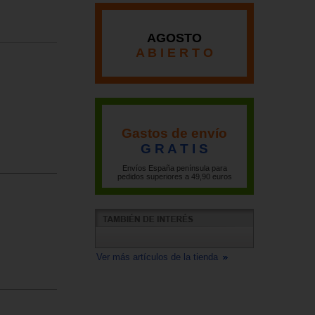
AGOSTO
A B I E R T O
Gastos de envío
G R A T I S
Envíos España península para
pedidos superiores a 49,90 euros
Ver más artículos de la tienda