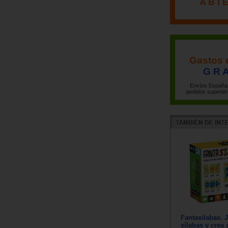
A B I 
Gastos 
G R A
Envíos España 
pedidos superior
Fantasilabas. 
sílabas y crea