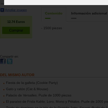
Edad:
12 años
Ampliar imagen
Contenido
Información adicional
12.74
Euros
- 1500 piezas
Compartir en:
DEL MISMO AUTOR
Fiesta de la galleta (Cookie Party)
Gato y ratón (Cat & Mouse)
Palacio de Versalles. Puzle de 1000 piezas
El paraíso de Frida Kahlo: Loro, Mono y Pétalos. Puzle de 1000 pi
Tarde de domingo en la isla de la Grande Jatte. Seurat. Puzle de 