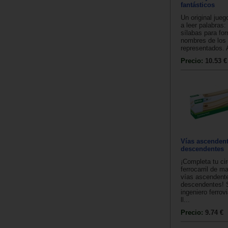
fantásticos
Un original jueg
a leer palabras
sílabas para for
nombres de los
representados. 
Precio:
10.53 €
Vías ascendent
descendentes
¡Completa tu cir
ferrocarril de m
vías ascendent
descendentes! 
ingeniero ferrov
ll...
Precio:
9.74 €