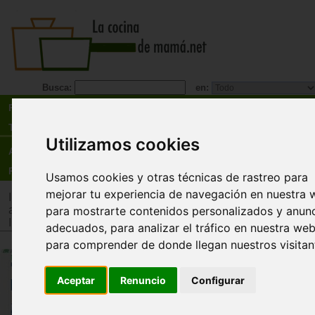
Busca:
en:
Recetas
Tienda
Utilizamos cookies
Actualidad
Registro
Usamos cookies y otras técnicas de rastreo para
mejorar tu experiencia de navegación en nuestra 
Inicio
>
Tienda
>
Juguetes infantiles
>
Juguetes por edad
>
Ju
para mostrarte contenidos personalizados y anun
años
Inicio
>
Tienda
>
Juguetes infantiles
>
Juguetes por tipo
>
Jug
adecuados, para analizar el tráfico en nuestra web
para comprender de donde llegan nuestros visitan
Gatitos en la cocina (1500 pi
Ravensburger
Aceptar
Renuncio
Configurar
Puzle de 1500 piezas de gatitos en la cocin