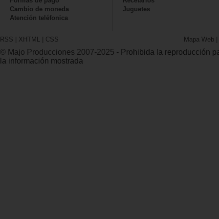
Formas de pago
Recetarios
Cambio de moneda
Juguetes
Atención teléfonica
RSS
|
XHTML
|
CSS
Mapa Web
© Majo Producciones 2007-2025
- Prohibida la reproducción par
la información mostrada