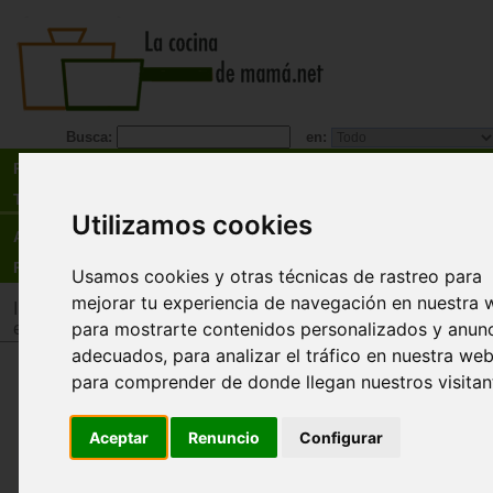
Busca:
en:
Recetas
Tienda
Utilizamos cookies
Actualidad
Registro
Usamos cookies y otras técnicas de rastreo para
mejorar tu experiencia de navegación en nuestra 
Inicio
>
Tienda
>
Juguetes infantiles
>
Juguetes por tipo
>
Jug
para mostrarte contenidos personalizados y anun
estimulación intelectual y memoria
adecuados, para analizar el tráfico en nuestra web
Times up! Express ¡Adivina rápi
para comprender de donde llegan nuestros visitan
diviértete!
Aceptar
Renuncio
Configurar
Asmodee
¡Adivina palabras, échate unas risas y desafía el 
en esta versión aún más rápida de "Times Up"!, 