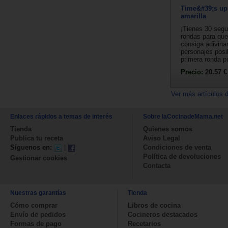
Time&#39;s up!
amarilla
¡Tienes 30 seg
rondas para que
consiga adivinar
personajes posi
primera ronda p
Precio:
20.57 €
Ver más artículos 
Enlaces rápidos a temas de interés
Sobre laCocinadeMama.net
Tienda
Quienes somos
Publica tu receta
Aviso Legal
Síguenos en:
|
Condiciones de venta
Política de devoluciones
Gestionar cookies
Contacta
Nuestras garantías
Tienda
Cómo comprar
Libros de cocina
Envío de pedidos
Cocineros destacados
Formas de pago
Recetarios