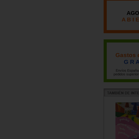
AGO
A B I 
Gastos 
G R A
Envíos España 
pedidos superior