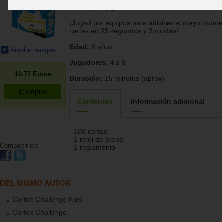
icónico party game!
¡Jugad por equipos para adivinar el mayor núm
cartas en 25 segundos y 3 rondas!
Edad:
8 años
Ampliar imagen
Jugadores:
4 a 9
10.77
Euros
Duración:
15 minutos (aprox)
Contenido
Información adicional
- 100 cartas
- 1 reloj de arena
Compartir en:
- 1 reglamento
DEL MISMO AUTOR
Cortex Challenge Kids
Cortex Challenge