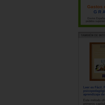
Gastos 
G R A
Envíos España 
pedidos superior
Leer es Fácil.
psicopedagógi
aprendizaje de 
Este método of
primeros capítu