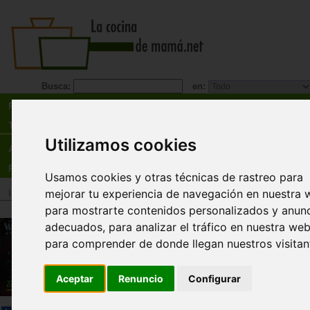
Busca:
en:
Recetas
Tienda
Utilizamos cookies
Actualidad
Registro
Usamos cookies y otras técnicas de rastreo para
mejorar tu experiencia de navegación en nuestra 
Inicio
>
Tienda
>
Libros
>
¡Promociones y liquidaciones!
para mostrarte contenidos personalizados y anun
Ensamble Rincón - canciones p
adecuados, para analizar el tráfico en nuestra web
niños con solo voces
para comprender de donde llegan nuestros visitan
Hermanos Rincón
Aceptar
Renuncio
Configurar
El disco “Ensamble Rincón” es un singular proye
que presenta canciones ya consagradas por var
generaciones de seguidores, en una faceta dife