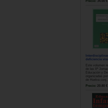
Precio:
34.00 €
Interdisciplina
deficiencia vis
Este volumen r
de las IIª Jorna
Educación y Def
organizadas por
de Huelva conj..
Precio:
20.80 €