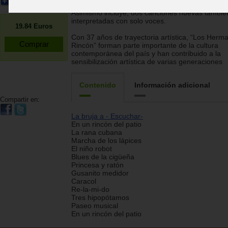
Ampliar imagen
del grupo, esto es, en arreglos vocales a capella
Asimismo incluye, dos canciones nuevas tambié
interpretadas con solo voces.
19.84
Euros
Con 37 años de trayectoria artística, “Los Herm
Rincón” forman parte importante de la cultura
contemporánea del país y han contribuido a la
sensibilización artística de varias generaciones
Contenido
Información adicional
Compartir en:
La bruja a - Escuchar-
En un rincón del patio
La rana cubana
Marcha de los lápices
El niño robot
Blues de la cigüeña
Princesa y ratón
Gusanito medidor
Caracol
Re-la-mi-do
Tres hipopótamos
Paseo musical
En un rincón del patio