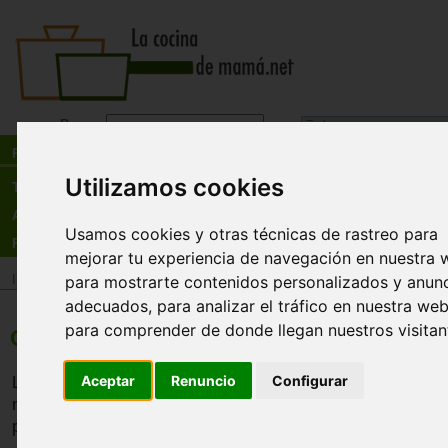
Busca:
en:
Recetas
Utilizamos cookies
Tienda
Actualidad
Usamos cookies y otras técnicas de rastreo para
Registro
mejorar tu experiencia de navegación en nuestra 
Inicio
>
Recetas
para mostrarte contenidos personalizados y anun
>
Postres
adecuados, para analizar el tráfico en nuestra web
para comprender de donde llegan nuestros visitan
Crepes con helado y chocolate
Aceptar
Renuncio
Configurar
Los crepes son unas tortitas muy finas cuya composición
masa realizada a base de leche y harina. En esta ocasión 
presentamos acompañados de helado de nata y chocolate