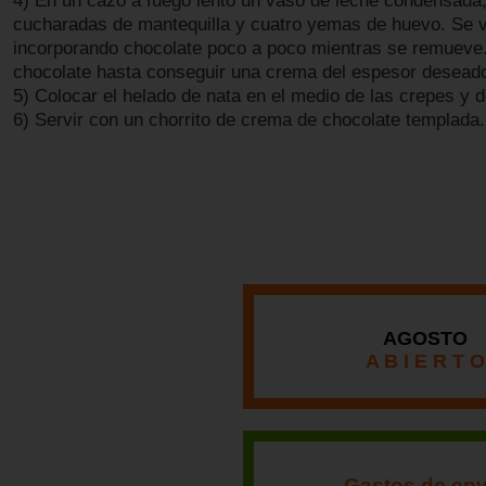
4) En un cazo a fuego lento un vaso de leche condensada
cucharadas de mantequilla y cuatro yemas de huevo. Se 
incorporando chocolate poco a poco mientras se remueve
chocolate hasta conseguir una crema del espesor desead
5) Colocar el helado de nata en el medio de las crepes y d
6) Servir con un chorrito de crema de chocolate templada.
AGOSTO
A B I E R T O
Gastos de env