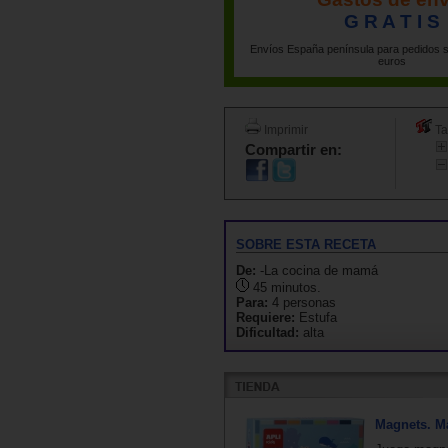
G R A T I S
Envíos España península para pedidos s
euros
Imprimir
Ta
Compartir en:
SOBRE ESTA RECETA
De:
-La cocina de mamá
45 minutos.
Para:
4 personas
Requiere:
Estufa
Dificultad:
alta
Magnets. 