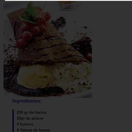
Ingredientes:
250 gr de harina
20gr de azúcar
4 huevos
4 Yemas de huevo