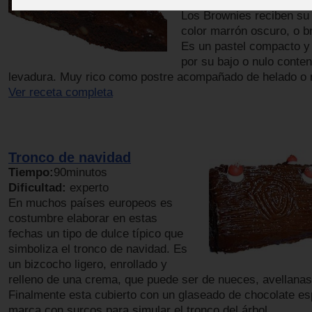
Dificultad:
baja
Los Brownies reciben su
color marrón oscuro, o b
Es un pastel compacto y 
por su bajo o nulo conte
levadura. Muy rico como postre acompañado de helado o 
Ver receta completa
Tronco de navidad
Tiempo:
90minutos
Dificultad:
experto
En muchos países europeos es
costumbre elaborar en estas
fechas un tipo de dulce típico que
simboliza el tronco de navidad. Es
un bizcocho ligero, enrollado y
relleno de una crema, que puede ser de nueces, avellanas
Finalmente esta cubierto con un glaseado de chocolate e
marca con surcos para simular el tronco del árbol.