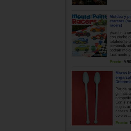
Moldea y pi
carreras (m
racers)
¡Vamos a cr
con coche d
totalmente ú
personalizad
podrán mold
fácilmente y
Precio:
9.56
Mazas in
engarzab
Diferent
Par de m
gimnasia
competici
Con sist
engarzar
cabeza. 
colores..
Precio: