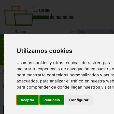
Busca:
en:
Recetas
Tienda
Utilizamos cookies
Actualidad
Registro
Usamos cookies y otras técnicas de rastreo para
mejorar tu experiencia de navegación en nuestra 
Inicio
>
Recetas
>
Postres
para mostrarte contenidos personalizados y anun
adecuados, para analizar el tráfico en nuestra web
Postre
para comprender de donde llegan nuestros visitan
Brownies con nuec
Aceptar
Renuncio
Configurar
(microondas)
Tiempo:
20minutos