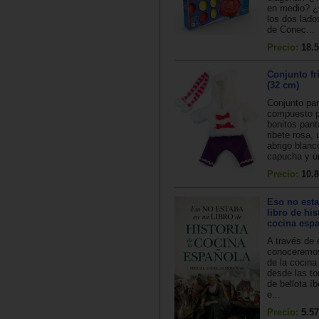
en medio? ¿
los dos lado
de Conec...
Precio:
18.5
Conjunto fr
(32 cm)
Conjunto par
compuesto p
bonitos pant
ribete rosa,
abrigo blanc
capucha y un
Precio:
10.8
Eso no est
libro de his
cocina esp
A través de 
conoceremos
de la cocina
desde las to
de bellota íb
e...
Precio:
5.57