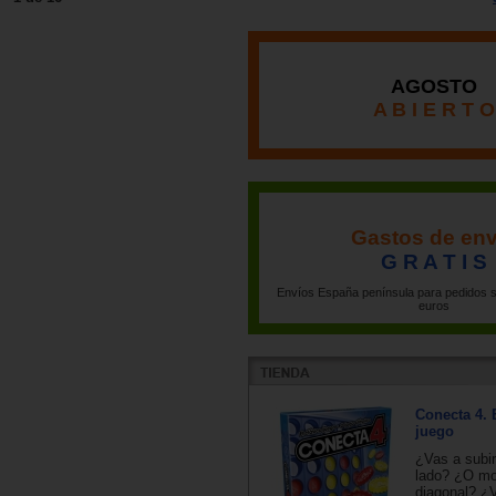
AGOSTO
A B I E R T O
Gastos de env
G R A T I S
Envíos España península para pedidos s
euros
Conecta 4. 
juego
¿Vas a subir
lado? ¿O mo
diagonal? ¿