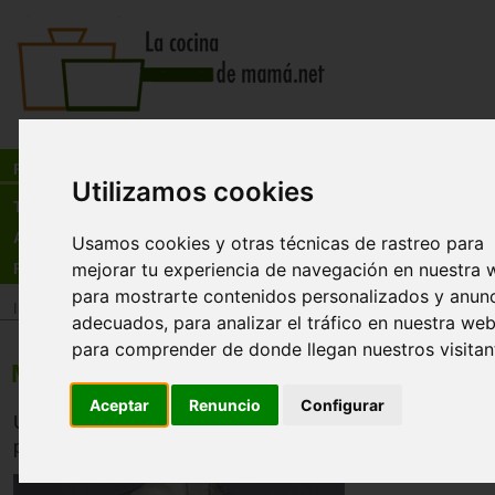
Busca:
en:
Recetas
Utilizamos cookies
Tienda
Actualidad
Usamos cookies y otras técnicas de rastreo para
mejorar tu experiencia de navegación en nuestra 
Registro
para mostrarte contenidos personalizados y anun
Inicio
>
Recetas
>
Postres
adecuados, para analizar el tráfico en nuestra web
para comprender de donde llegan nuestros visitan
Macedonia de frutas
Aceptar
Renuncio
Configurar
Un postre nutritivo y ligero. Se puede prescindir de la nat
puede agregar la fruta que tengamos en casa.