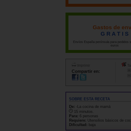
Gastos de env
G R A T I S
Envíos España península para pedidos s
euros
Imprimir
Ta
Compartir en:
SOBRE ESTA RECETA
De:
-La cocina de mamá
15 minutos.
Para:
6 personas
Requiere:
Utensilios básicos de coc
Dificultad:
baja