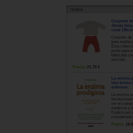
Conjunto d
Jersey beig
coral (38cm
Conjunto de
para muñec
Esta colecci
punto para 
fabricada co
reciclad...
Precio:
21.70 €
La enzima p
Una forma d
enfermar.
La enzima p
revolucionar
ver el cuerp
medicina y l
Explica por 
considerado.
Precio:
18.9