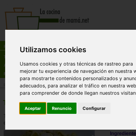
Busca:
en:
Recetas
Utilizamos cookies
Tienda
Usamos cookies y otras técnicas de rastreo para
Actualidad
mejorar tu experiencia de navegación en nuestra 
Registro
para mostrarte contenidos personalizados y anun
adecuados, para analizar el tráfico en nuestra web
Inicio
>
Recetas
>
Pastas y arroces
para comprender de donde llegan nuestros visitan
Tortellini a la Panna
Aceptar
Renuncio
Configurar
Tortellini delicioso y sencillos. Solo nata y queso. Para ch
dedos.
Ingrediente