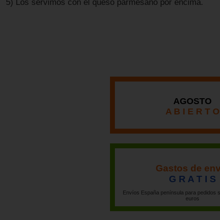
5) Los servimos con el queso parmesano por encima.
AGOSTO
A B I E R T O
Gastos de env
G R A T I S
Envíos España península para pedidos s
euros