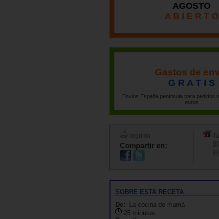
AGOSTO
A B I E R T O
Gastos de env
G R A T I S
Envíos España península para pedidos s
euros
Imprimir
Ta
Compartir en:
SOBRE ESTA RECETA
De:
-La cocina de mamá
25 minutos.