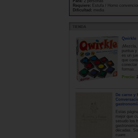
Para:
2 personas
Requiere:
Estufa / Horno convencio
Dificultad:
media
Qwirkle
¡Mezcla,
puntua y
es un jue
que cons
conectar
formas...
Precio:
De carne y 
Conversaci
gastronomía
Estas págin
mejor que cu
sesudo los h
gastronomía 
décadas. So
cuare...