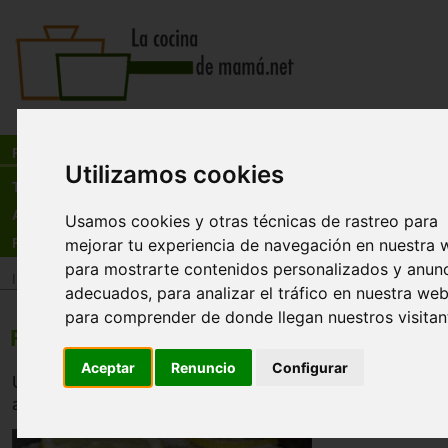
Busca:
en:
Recetas
Utilizamos cookies
Tienda
Actualidad
Usamos cookies y otras técnicas de rastreo para
mejorar tu experiencia de navegación en nuestra 
Registro
para mostrarte contenidos personalizados y anun
Inicio
>
Recetas
>
Pescados y mariscos
adecuados, para analizar el tráfico en nuestra web
para comprender de donde llegan nuestros visitan
Filete básicos de pescado con limón
Aceptar
Renuncio
Configurar
Un filete de pescado básico que sirve en cualquier mome
acompañar de arroz blanco.