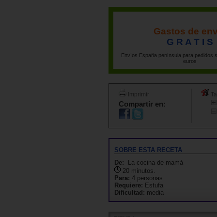
Gastos de env
G R A T I S
Envíos España península para pedidos s
euros
Imprimir
Ta
Compartir en:
SOBRE ESTA RECETA
De:
-La cocina de mamá
20 minutos.
Para:
4 personas
Requiere:
Estufa
Dificultad:
media