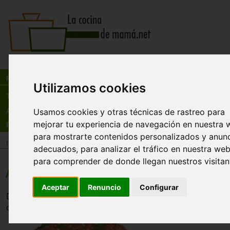
Busca:
en:
Recetas
Utilizamos cookies
Tienda
Actualidad
Usamos cookies y otras técnicas de rastreo para
mejorar tu experiencia de navegación en nuestra 
Registro
para mostrarte contenidos personalizados y anun
Inicio
>
Recetas
>
Ensaladas
adecuados, para analizar el tráfico en nuestra web
para comprender de donde llegan nuestros visitan
Acelgas con tomate
Aceptar
Renuncio
Configurar
Deliciosa y nutrtiva receta de acelgas con tomate. Ideal p
con una carne.