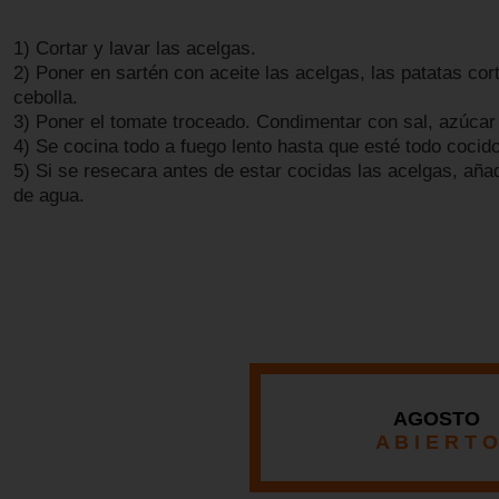
1) Cortar y lavar las acelgas.
2) Poner en sartén con aceite las acelgas, las patatas cor
cebolla.
3) Poner el tomate troceado. Condimentar con sal, azúcar
4) Se cocina todo a fuego lento hasta que esté todo cocid
5) Si se resecara antes de estar cocidas las acelgas, añad
de agua.
AGOSTO
A B I E R T O