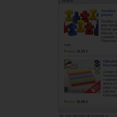
Tornillos 
piezas)
Tornillos 
gran tamañ
formas ge
básicas: c
cuadrado y
Potencian 
man...
Precio:
16.25 €
Cálculo
fraccion
¡Juego co
números!
cuadrado
anima a 
juego a p
cálculos 
Este jueg
Precio:
10.08 €
Ver más artículos de la tienda