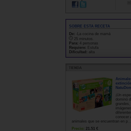
SOBRE ESTA RECETA
De:
-La cocina de mamá
25 minutos.
Para:
4 personas
Requiere:
Estufa
Dificultad:
alta
Animale
extinció
NatuDo
¡Un espe
dominó d
grandes,
imágenes
diferente
conocer 
animales que se encuentran en p..
Precio:
21.51 €