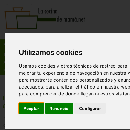
Busca:
en:
Recetas
Utilizamos cookies
Tienda
Actualidad
Usamos cookies y otras técnicas de rastreo para
Registro
mejorar tu experiencia de navegación en nuestra 
para mostrarte contenidos personalizados y anun
Inicio
>
Recetas
>
Pescados y mariscos
adecuados, para analizar el tráfico en nuestra web
para comprender de donde llegan nuestros visitan
Lenguados rellenos de mariscos con sa
almejas
Aceptar
Renuncio
Configurar
Delicioso lenguado relleno de mariscos y acompañado de 
chuparse los dedos.