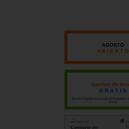
AGOSTO
A B I E R T O
Gastos de env
G R A T I S
Envíos España península para pedidos s
euros
Imprimir
Ta
Compartir en: