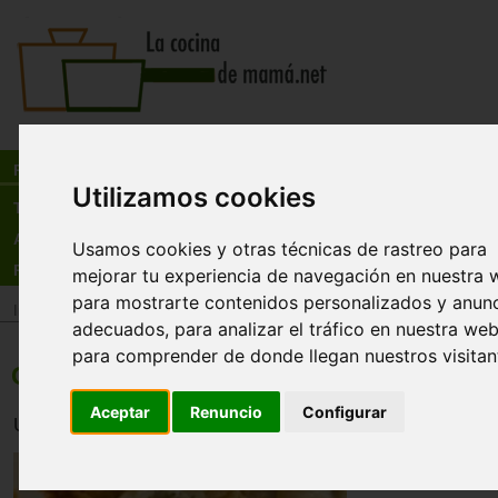
Busca:
en:
Recetas
Utilizamos cookies
Tienda
Actualidad
Usamos cookies y otras técnicas de rastreo para
Registro
mejorar tu experiencia de navegación en nuestra 
para mostrarte contenidos personalizados y anun
Inicio
>
Recetas
>
Entrantes
adecuados, para analizar el tráfico en nuestra web
para comprender de donde llegan nuestros visitan
Canapés de pera con queso azul
Aceptar
Renuncio
Configurar
Un entrante fácil y rápido de hacer, ideal para los amante