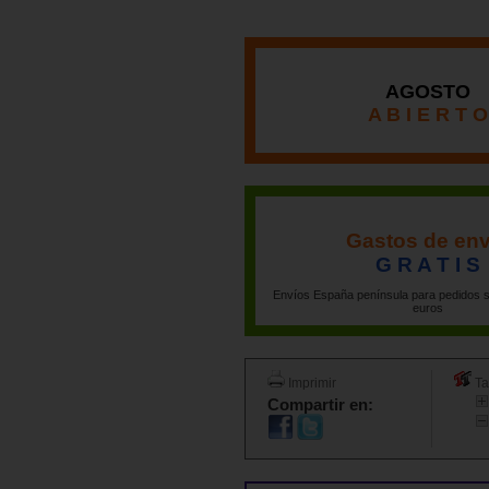
AGOSTO
A B I E R T O
Gastos de env
G R A T I S
Envíos España península para pedidos s
euros
Imprimir
Ta
Compartir en: