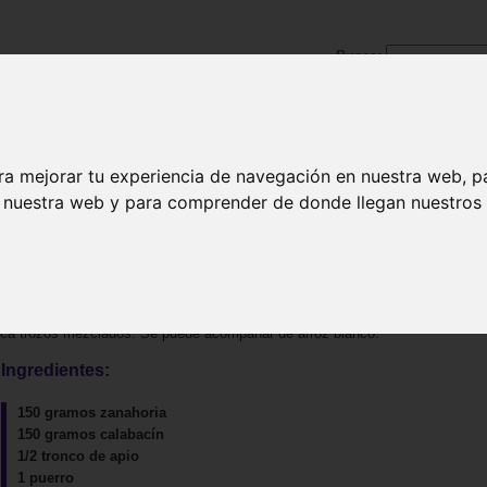
Busca:
ra mejorar tu experiencia de navegación en nuestra web, p
|
Pescados y mariscos
|
Carnes y aves
|
Postres
|
Bebida
n nuestra web y para comprender de donde llegan nuestros v
fica trozos mezclados. Se puede acompañar de arroz blanco.
Ingredientes:
150 gramos zanahoria
150 gramos calabacín
1/2 tronco de apio
1 puerro