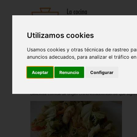
Utilizamos cookies
Recetas
Tienda
Actualidad
Registro
Usamos cookies y otras técnicas de rastreo pa
Entrantes
|
Sopas y cremas
|
Pastas y arroces
|
Ensaladas
anuncios adecuados, para analizar el tráfico e
Inicio
>
Recetas
>
Ensaladas
Aceptar
Renuncio
Configurar
Chop suey de verdura
Deliciosa comida de origen chino-estadounidense que signi