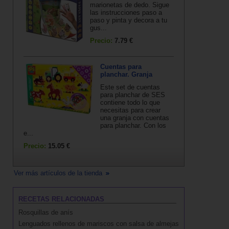
marionetas de dedo. Sigue
las instrucciones paso a
paso y pinta y decora a tu
gus...
Precio:
7.79 €
Cuentas para
planchar. Granja
Este set de cuentas
para planchar de SES
contiene todo lo que
necesitas para crear
una granja con cuentas
para planchar. Con los
e...
Precio:
15.05 €
Ver más artículos de la tienda
RECETAS RELACIONADAS
Rosquillas de anís
Lenguados rellenos de mariscos con salsa de almejas