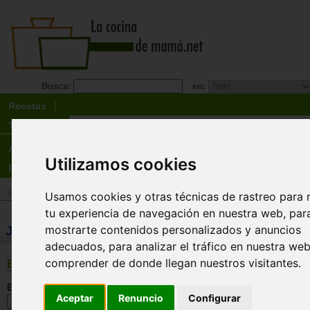
Busca:
en:
Recetas
Tienda
Actualidad
Utilizamos cookies
Registro
Inicio
>
Tienda
>
Juguetes infantiles
>
Juguetes por tipo
>
Juguetes motri
Usamos cookies y otras técnicas de rastreo para 
tu experiencia de navegación en nuestra web, par
mostrarte contenidos personalizados y anuncios
JUGUETES: Juguetes de 0 a 12 meses - juguete
adecuados, para analizar el tráfico en nuestra we
comprender de donde llegan nuestros visitantes.
BÚSQUEDA
En esta sección:
Aceptar
Renuncio
Configurar