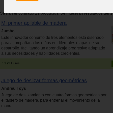
Se han encontrado 21 productos. Se muestran resultados del 1 
Mi primer apilable de madera
Jumbo
Este innovador conjunto de tres elementos está diseñado
para acompañar a los niños en diferentes etapas de su
desarrollo, facilitando un aprendizaje progresivo adaptado
a sus necesidades y habilidades crecientes.
19.75
Euros
Juego de deslizar formas geométricas
Andreu Toys
Juego de deslizamiento con cuatro formas geométricas por
el tablero de madera, para entrenar el movimiento de la
mano.