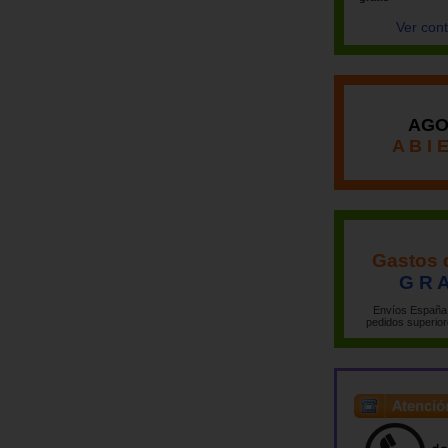
Ver con
AGO
A B I 
Gastos 
G R A
Envíos España 
pedidos superior