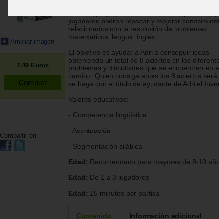
aventuras donde tendrás que ir resolviendo eni
En cada juego y de la mano de cada personaje, 
jugadores podrán repasar y mejorar conocimien
relacionados con la resolución de problemas
matemáticos, lengua, inglés…
Ampliar imagen
El objetivo es ayudar a Adri a conseguir ideas
obteniendo un total de 8 aciertos en los diferent
7.49
Euros
problemas y dificultades que se encuentren en e
camino. Quien consiga antes los 8 aciertos será
se haga con el título de ayudante de Adri el Inve
Valores educativos:
- Competencia lingüística
- Acentuación
Compartir en:
- Segmentación silábica
Edad:
Recomendado para mayores de 8-10 añ
Edad:
De 1 a 3 jugadores
Edad:
15 minutos por partida
Contenido
Información adicional