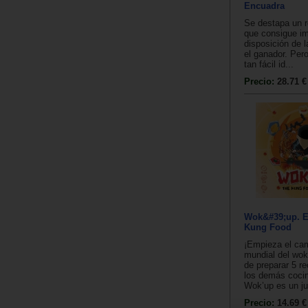
Encuadra
Se destapa un r
que consigue imi
disposición de 
el ganador. Pero
tan fácil id...
Precio:
28.71 €
Wok&#39;up. E
Kung Food
¡Empieza el ca
mundial del wo
de preparar 5 r
los demás cocin
Wok’up es un ju
Precio:
14.69 €