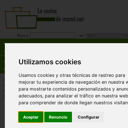
Busca:
en:
Recetas
Tienda
Utilizamos cookies
Actualidad
Registro
Usamos cookies y otras técnicas de rastreo para
Inicio
>
Tienda
>
Juguetes infantiles
>
Juguetes por edad
>
Ju
mejorar tu experiencia de navegación en nuestra 
12 años
para mostrarte contenidos personalizados y anun
Inicio
>
Tienda
>
Juguetes infantiles
>
Juguetes por tipo
>
Jug
adecuados, para analizar el tráfico en nuestra web
estimulación intelectual y memoria
para comprender de donde llegan nuestros visitan
CLUB A. Adri el inventor
Aceptar
Renuncio
Configurar
Átomo
En los juegos Club A, acompañarás a personaje