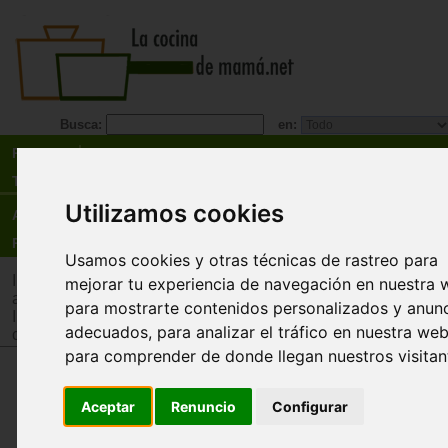
Busca:
en:
Recetas
Tienda
Utilizamos cookies
Actualidad
Registro
Usamos cookies y otras técnicas de rastreo para
Inicio
>
Tienda
>
Juguetes infantiles
>
Juguetes por edad
>
Ju
mejorar tu experiencia de navegación en nuestra 
años
para mostrarte contenidos personalizados y anun
Inicio
>
Tienda
>
Juguetes infantiles
>
Juguetes por tipo
>
Muñ
adecuados, para analizar el tráfico en nuestra web
complementos
>
Muñecos
para comprender de donde llegan nuestros visitan
Niño (Etni Abroches) Europeo
Aceptar
Renuncio
Configurar
Miniland
Una manera diferente para los más pequeños d