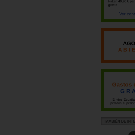
Faltan
49,90 €
par
gratis
Ver con
AGO
A B I 
Gastos 
G R A
Envíos España 
pedidos superior