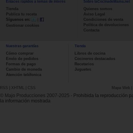
Enlaces rápidos a temas de interés
Sobre laCocinadeMama.net
Tienda
Quienes somos
Publica tu receta
Aviso Legal
Síguenos en:
|
Condiciones de venta
Política de devoluciones
Gestionar cookies
Contacta
Nuestras garantías
Tienda
Cómo comprar
Libros de cocina
Envío de pedidos
Cocineros destacados
Formas de pago
Recetarios
Cambio de moneda
Juguetes
Atención teléfonica
RSS
|
XHTML
|
CSS
Mapa Web
© Majo Producciones 2007-2025
- Prohibida la reproducción par
la información mostrada