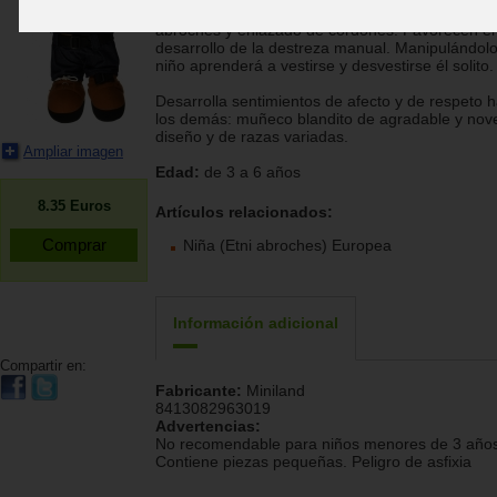
adquirir maña y autonomía personal iniciándose 
abroches y enlazado de cordones. Favorecen el
desarrollo de la destreza manual. Manipulándolo
niño aprenderá a vestirse y desvestirse él solito.
Desarrolla sentimientos de afecto y de respeto h
los demás: muñeco blandito de agradable y no
diseño y de razas variadas.
Ampliar imagen
Edad:
de 3 a 6 años
8.35
Euros
Artículos relacionados:
Niña (Etni abroches) Europea
Información adicional
Compartir en:
Fabricante:
Miniland
8413082963019
Advertencias:
No recomendable para niños menores de 3 años
Contiene piezas pequeñas. Peligro de asfixia