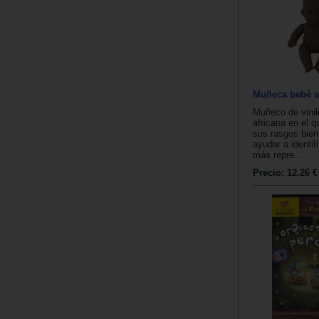
Muñeca bebé af
Muñeco de vini
africana en el 
sus rasgos bien
ayudar a identif
más repre...
Precio:
12.26 €