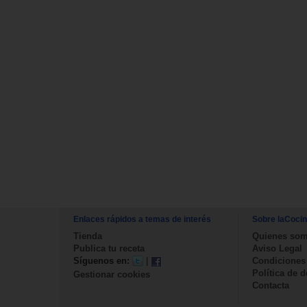
Enlaces rápidos a temas de interés
Sobre laCoci
Tienda
Quienes so
Publica tu receta
Aviso Legal
Síguenos en:
|
Condiciones
Política de 
Gestionar cookies
Contacta