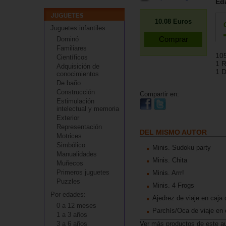
Ed
10.08
Euros
Juguetes infantiles
Dominó
Familiares
105
Científicos
1 R
Adquisición de
1 
conocimientos
De baño
Construcción
Compartir en:
Estimulación
intelectual y memoria
Exterior
Representación
DEL MISMO AUTOR
Motrices
Simbólico
Minis. Sudoku party
Manualidades
Minis. Chita
Muñecos
Primeros juguetes
Minis. Arrr!
Puzzles
Minis. 4 Frogs
Por edades:
Ajedrez de viaje en caja
0 a 12 meses
Parchís/Oca de viaje en 
1 a 3 años
3 a 6 años
Ver más productos de este a