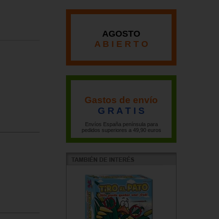
AGOSTO
A B I E R T O
Gastos de envío
G R A T I S
Envíos España península para
pedidos superiores a 49,90 euros