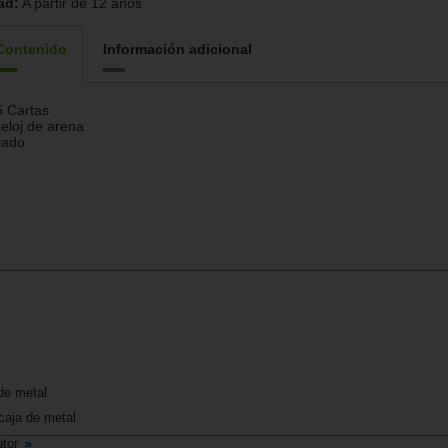
ad:
A partir de 12 años
Contenido
Información adicional
 Cartas
eloj de arena
Dado
 de metal
caja de metal
utor