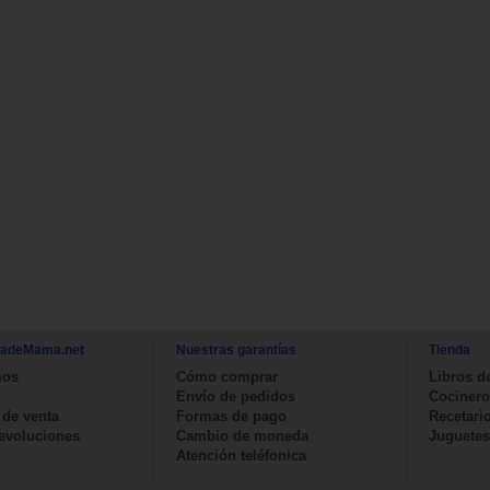
nadeMama.net
Nuestras garantías
Tienda
mos
Cómo comprar
Libros d
Envío de pedidos
Cocinero
 de venta
Formas de pago
Recetari
devoluciones
Cambio de moneda
Juguetes
Atención teléfonica