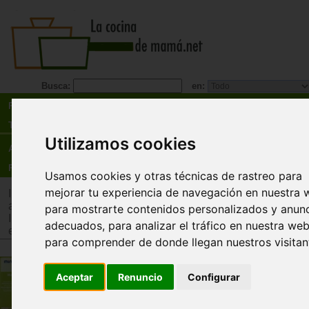
Busca:
en:
Recetas
Tienda
Utilizamos cookies
Actualidad
Registro
Usamos cookies y otras técnicas de rastreo para
mejorar tu experiencia de navegación en nuestra 
Inicio
>
Tienda
>
Juguetes infantiles
>
Juguetes por edad
>
Ju
años
para mostrarte contenidos personalizados y anun
Inicio
>
Tienda
>
Juguetes infantiles
>
Juguetes por tipo
>
Jug
adecuados, para analizar el tráfico en nuestra web
estimulación intelectual y memoria
para comprender de donde llegan nuestros visitan
Juego magnético autonomía y
Aceptar
Renuncio
Configurar
responsabilidad
Miniland