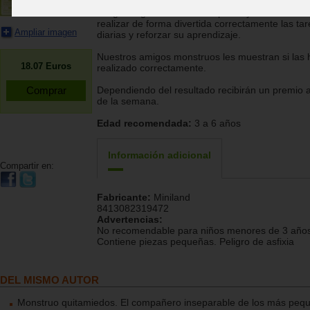
Juego magnético diseñado para ayudar al niño 
realizar de forma divertida correctamente las ta
Ampliar imagen
diarias y reforzar su aprendizaje.
Nuestros amigos monstruos les muestran si las 
18.07
Euros
realizado correctamente.
Dependiendo del resultado recibirán un premio al
de la semana.
Edad recomendada:
3 a 6 años
Información adicional
Compartir en:
Fabricante:
Miniland
8413082319472
Advertencias:
No recomendable para niños menores de 3 años
Contiene piezas pequeñas. Peligro de asfixia
DEL MISMO AUTOR
Monstruo quitamiedos. El compañero inseparable de los más peq