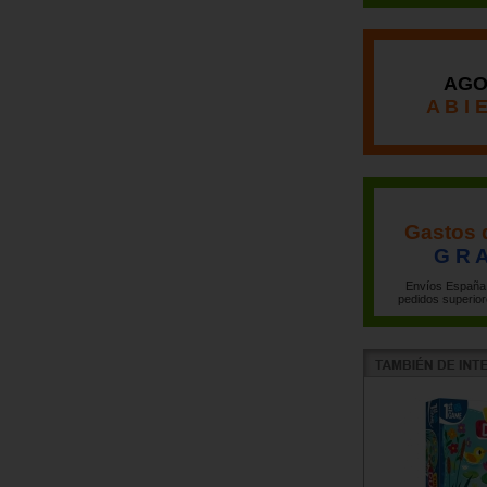
AGO
A B I 
Gastos 
G R A
Envíos España 
pedidos superior