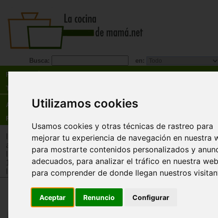
Busca:
en:
Recetas
Tienda
Utilizamos cookies
Actualidad
Registro
Usamos cookies y otras técnicas de rastreo para
Inicio
>
Tienda
>
Juguetes infantiles
>
Juguetes por edad
>
Ju
mejorar tu experiencia de navegación en nuestra 
años
para mostrarte contenidos personalizados y anun
Inicio
>
Tienda
>
Juguetes infantiles
>
Juguetes por edad
>
Ju
adecuados, para analizar el tráfico en nuestra web
12 meses
Inicio
>
Tienda
>
Juguetes infantiles
>
Juguetes por tipo
>
Jug
para comprender de donde llegan nuestros visitan
Set de Baño (Bath kit)
Aceptar
Renuncio
Configurar
Miniland