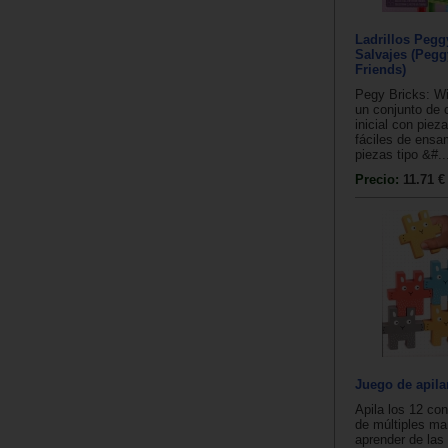
Ladrillos Peg
Salvajes (Pegg
Friends)
Pegy Bricks: Wi
un conjunto de 
inicial con piez
fáciles de ensa
piezas tipo &#..
Precio:
11.71 €
Juego de apila
Apila los 12 co
de múltiples m
aprender de las