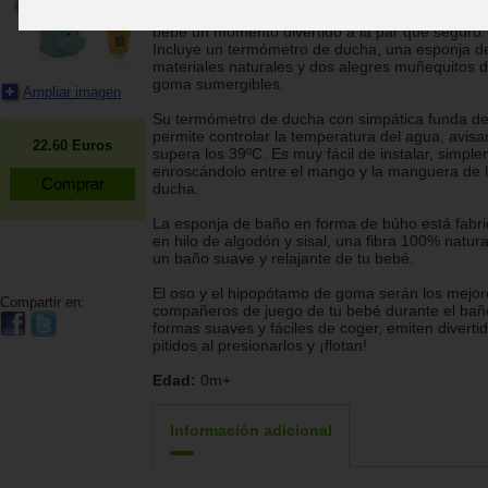
Completo set de productos para hacer del baño 
bebé un momento divertido a la par que seguro.
Incluye un termómetro de ducha, una esponja d
materiales naturales y dos alegres muñequitos 
goma sumergibles.
Ampliar imagen
Su termómetro de ducha con simpática funda de 
permite controlar la temperatura del agua, avisa
22.60
Euros
supera los 39ºC. Es muy fácil de instalar, simpl
enroscándolo entre el mango y la manguera de 
ducha.
La esponja de baño en forma de búho está fabr
en hilo de algodón y sisal, una fibra 100% natura
un baño suave y relajante de tu bebé.
El oso y el hipopótamo de goma serán los mejor
Compartir en:
compañeros de juego de tu bebé durante el bañ
formas suaves y fáciles de coger, emiten diverti
pitidos al presionarlos y ¡flotan!
Edad:
0m+
Información adicional