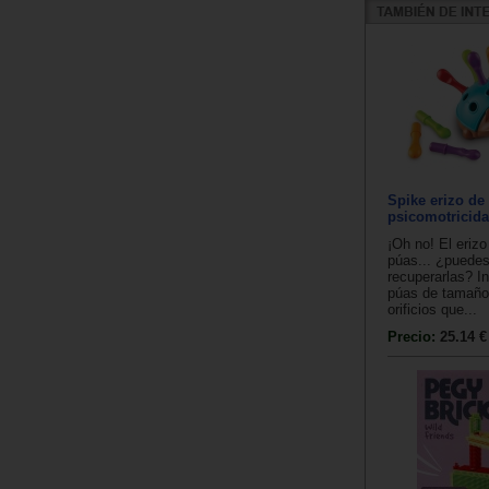
Spike erizo de
psicomotricid
¡Oh no! El erizo
púas... ¿puedes
recuperarlas? I
púas de tamaño
orificios que...
Precio:
25.14 €