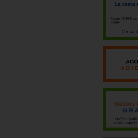
La cesta 
Faltan
49,90 €
par
gratis
Ver con
AGO
A B I 
Gastos 
G R A
Envíos España 
pedidos superior