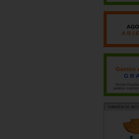
AGO
A B I 
Gastos 
G R A
Envíos España 
pedidos superior