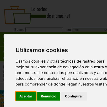
Busca:
en:
Recetas
Tienda
Utilizamos cookies
Actualidad
Registro
Usamos cookies y otras técnicas de rastreo para
mejorar tu experiencia de navegación en nuestra 
Inicio
>
Tienda
>
Juguetes infantiles
>
Juguetes por edad
>
Ju
años
para mostrarte contenidos personalizados y anun
Inicio
>
Tienda
>
Juguetes infantiles
>
Juguetes por tipo
>
Jug
adecuados, para analizar el tráfico en nuestra web
estimulación intelectual y memoria
para comprender de donde llegan nuestros visitan
Piezas magnéticas Sea Mystery
Aceptar
Renuncio
Configurar
Miniland
¡Baja a las profundidades del océano y descubr