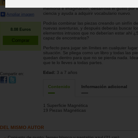
habitantes! con este juego magnético que mezcl
memoria e imaginación, desarrolla el gusto por l
ciencia y ayuda a adquirir vocabulario nuevo.
Ampliar imagen
Podrás combinar las piezas creando un sinfín d
nuevas aventuras, y después deberás buscar los
8.08
Euros
elementos intrusos que no deberían estar ahí ¿
capaz de encontrarlos?
Perfecto para jugar sin límites en cualquier lugar
situación. Se pliega como un libro y todas las pi
quedan dentro para que no se pierda nada. Idea
que te lo lleves a todas partes.
Edad:
3 a 7 años
Compartir en:
Contenido
Información adicional
1 Superficie Magnética
19 Piezas Magnéticas
DEL MISMO AUTOR
Conjunto de punto Jersey blanco y pantalón azul (21 cm)