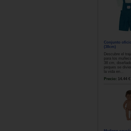
Conjunto ofici
(38cm)
Descubre el traj
para los muñeco
38 cm, diseñado
peques se divie
la vida en...
Precio:
14.44 €
Muñeco caucá