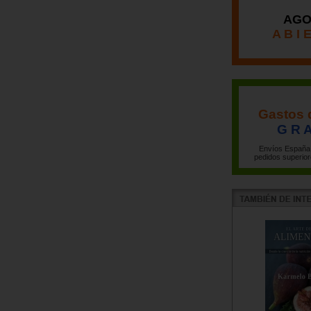
AGO
A B I 
Gastos 
G R A
Envíos España 
pedidos superior