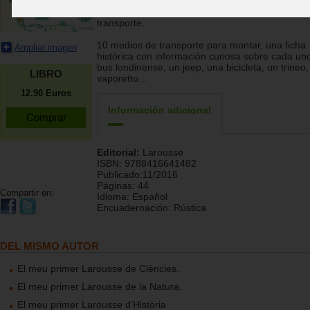
unos amigos para divertiros juntos y una buena 
de curiosidad para admirar estos medios de
transporte.
10 medios de transporte para montar, una ficha
Ampliar imagen
histórica con información curiosa sobre cada un
bus londinense, un jeep, una bicicleta, un trineo,
LIBRO
vaporetto...
12.90
Euros
Información adicional
Editorial:
Larousse
ISBN:
9788416641482
Publicado:
11/2016
Páginas:
44
Compartir en:
Idioma:
Español
Encuadernación:
Rústica
DEL MISMO AUTOR
El meu primer Larousse de Ciències.
El meu primer Larousse de la Natura.
El meu primer Larousse d'Història