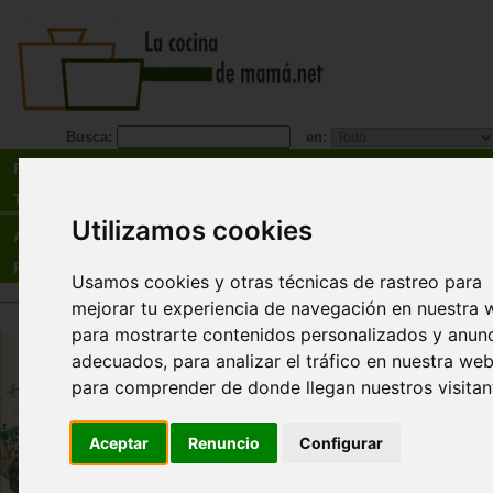
Busca:
en:
Recetas
Tienda
Utilizamos cookies
Actualidad
Registro
Usamos cookies y otras técnicas de rastreo para
mejorar tu experiencia de navegación en nuestra 
para mostrarte contenidos personalizados y anun
Transportes del mundo recortab
adecuados, para analizar el tráfico en nuestra web
10 medios de transporte para
para comprender de donde llegan nuestros visitan
montar
Larousse Editorial
Aceptar
Renuncio
Configurar
¿Qué necesitas para montar tus recortables? U
de manos ágiles, pegamento, un poco de pacien