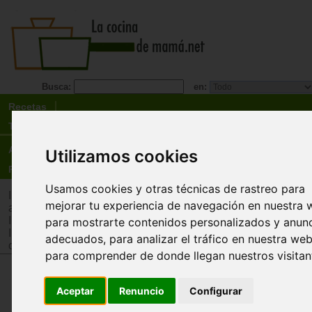
Busca:
en:
Recetas
Tienda
Actualidad
Utilizamos cookies
Registro
Usamos cookies y otras técnicas de rastreo para
Inicio
>
Tienda
>
Juguetes infantiles
>
Juguetes por edad
>
Ju
mejorar tu experiencia de navegación en nuestra 
años
Inicio
>
Tienda
>
Juguetes infantiles
>
Juguetes por tipo
>
Jug
para mostrarte contenidos personalizados y anun
Inicio
>
Tienda
>
Juguetes infantiles
>
Juguetes por tipo
>
Muñ
adecuados, para analizar el tráfico en nuestra web
complementos
>
Muñecos
para comprender de donde llegan nuestros visitan
Muñeco asiático (38 cm)
Aceptar
Renuncio
Configurar
Miniland