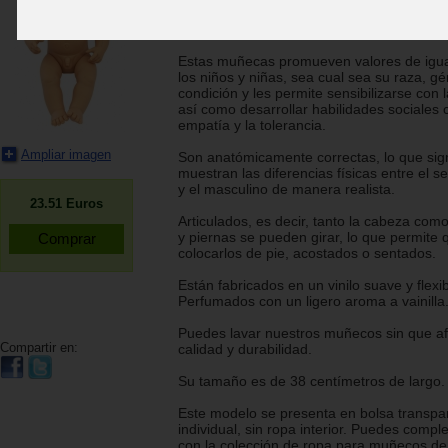
Muñeco con características representativa
asiática.
Estas muñecas promueven valores de igua
los niños y niñas, sea cual sea su raza, g
condición y les permite sensibilizarse con l
así como desarrollar habilidades sociales 
empatía y la tolerancia.
Ampliar imagen
Son anatómicamente correctas, lo que sign
muestran las diferencias físicas entre el 
y el masculino de manera realista.
23.51
Euros
Articulados, es decir, tanto la cabeza com
y piernas se pueden girar, lo que permite
colocarlos de pie, acostados o sentados.
Están fabricados en un vinilo suave y flexib
Perfumados con un ligero aroma a vainilla
Puedes lavar nuestros muñecos sin que af
Compartir en:
calidad y durabilidad.
Su tamaño es de 38 centímetros de largo.
Este modelo se presenta en bolsa transpa
individual, sin ropa interior. Puedes comple
con la colección de ropa para muñecos de