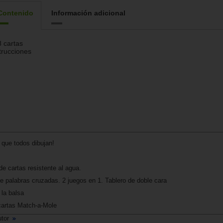
Contenido
Información adicional
 cartas
trucciones
l que todos dibujan!
 cartas resistente al agua.
de palabras cruzadas. 2 juegos en 1. Tablero de doble cara
 la balsa
artas Match-a-Mole
utor