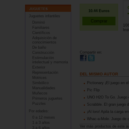
10.44
Euros
Juguetes infantiles
Dominó
108
Familiares
Ins
Científicos
Adquisición de
conocimientos
De baño
Compartir en:
Construcción
Estimulación
intelectual y memoria
Exterior
Representación
DEL MISMO AUTOR
Motrices
Simbólico
Pictionary ¡El juego en e
Manualidades
Pic Flip
Muñecos
UNO H2O To Go. Juego de
Primeros juguetes
Puzzles
Scrabble. El gran juego 
Por edades:
¡Al loro! Apila la carga en
0 a 12 meses
Whac-a-Mole. Juego de c
1 a 3 años
Ver más productos de este a
3 a 6 años