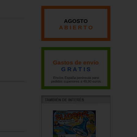
AGOSTO
A B I E R T O
Gastos de envío
G R A T I S
Envíos España península para
pedidos superiores a 49,90 euros