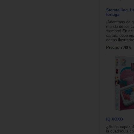
Storytelling. La
tortuga
¡Adentraos de n
mundo de los c
siempre! En est
cartas, deberéis
cartas ilustradas
Precio:
7.49 €
IQ XOXO
¿Serás capaz de
la cuadrícula c