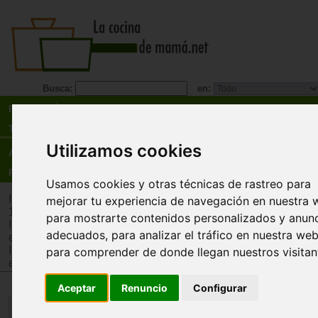
Busca:
en:
Recetas
Tienda
Utilizamos cookies
Actualidad
Registro
Usamos cookies y otras técnicas de rastreo para
Inicio
>
Tienda
>
Juguetes infantiles
>
Juguetes por edad
>
Ju
mejorar tu experiencia de navegación en nuestra 
12 años
para mostrarte contenidos personalizados y anun
Inicio
>
Tienda
>
Juguetes infantiles
>
Juguetes por tipo
>
Jug
adecuados, para analizar el tráfico en nuestra web
estimulación intelectual y memoria
Inicio
>
Tienda
>
Juguetes infantiles
>
Juguetes por tipo
>
Jue
para comprender de donde llegan nuestros visitan
estrategia
Aceptar
Renuncio
Configurar
Ajedrez & Damas (chess & drau