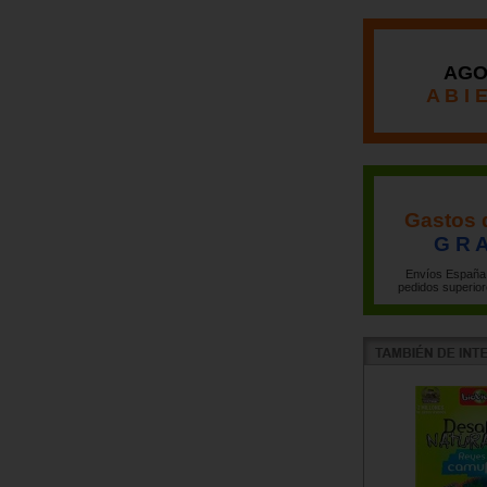
AGO
A B I 
Gastos 
G R A
Envíos España 
pedidos superior