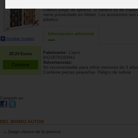
Cayro
Clásico juego de ajedrez. El tablero es de mader
viene presentado en blister. Los accesorios son
plástico.
Información adicional
Ampliar imagen
Fabricante:
Cayro
20.24
Euros
8422878100941
Advertencias:
No recomendable para niños menores de 3 años
Contiene piezas pequeñas. Peligro de asfixia
Compartir en:
DEL MISMO AUTOR
Juego clásico de la peonza