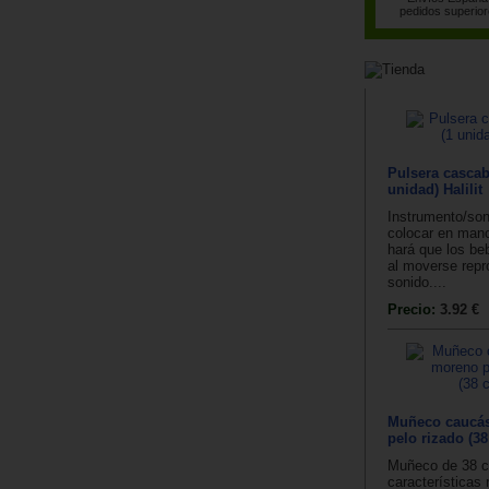
pedidos superior
Pulsera cascab
unidad) Halilit
Instrumento/son
colocar en mano
hará que los be
al moverse repr
sonido....
Precio:
3.92 €
Muñeco caucá
pelo rizado (3
Muñeco de 38 
características 