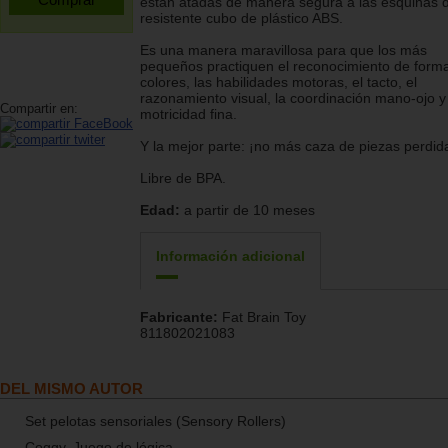
están atadas de manera segura a las esquinas d
resistente cubo de plástico ABS.
Es una manera maravillosa para que los más
pequeños practiquen el reconocimiento de form
colores, las habilidades motoras, el tacto, el
razonamiento visual, la coordinación mano-ojo y
Compartir en:
motricidad fina.
Y la mejor parte: ¡no más caza de piezas perdid
Libre de BPA.
Edad:
a partir de 10 meses
Información adicional
Fabricante:
Fat Brain Toy
811802021083
DEL MISMO AUTOR
Set pelotas sensoriales (Sensory Rollers)
Coggy. Juego de lógica