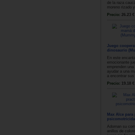
de la raza cauc
moreno rizado y 
Precio:
26.23 €
Juego coopera
dinosaurio (M
En este encanta
emocionante jue
emprenden una 
ayudar a una ma
a encontrar sus
Precio:
19.18 €
Max Alce para p
psicomotricida
Adornan su cor
anillos de color