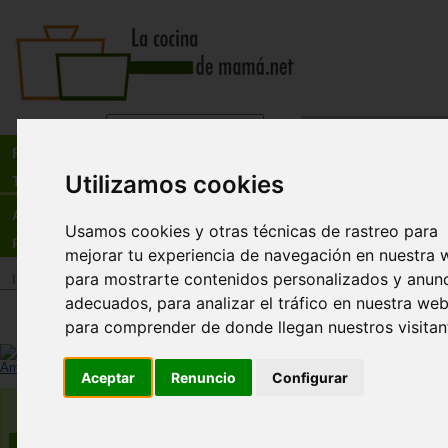
Busca:
en:
Recetas
Utilizamos cookies
Tienda
Actualidad
Usamos cookies y otras técnicas de rastreo para
Registro
mejorar tu experiencia de navegación en nuestra 
para mostrarte contenidos personalizados y anun
Inicio
>
Tienda
>
Juguetes infantiles
>
Juguetes por edad
>
Juguetes de 1
adecuados, para analizar el tráfico en nuestra web
OombeeCube
para comprender de donde llegan nuestros visitan
Fat Brain Toys
Ampliar imagen
Aceptar
Renuncio
Configurar
¡Agarra, explora, clasifica y descubre! Este clasi
de formas es perfecto para jugar y aprender sob
18.02
Euros
marcha. Las formas de silicona de grado aliment
son suaves, blanditas, con una textura deliciosa 