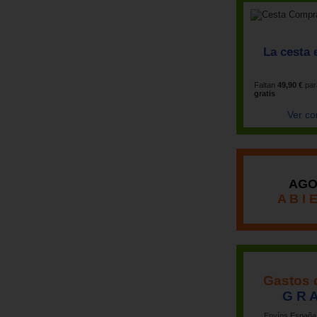
La cesta 
Faltan
49,90 €
par
gratis
Ver co
AGO
A B I 
Gastos 
G R A
Envíos España 