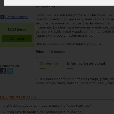
exploración sensorial del bebé con formas y tex
de animales.
Estos bloques son una primera invitación al jueg
Ampliar imagen
descubrimiento. Su ligereza y suavidad los hace
seguros para morder, lanzar y apilar de forma
incipiente. Es ideal para favorecer la estimulació
13.53
Euros
sensorial (táctil, visual y auditiva), la motricidad f
(agarre) y la coordinación mano-ojo.
Una propuesta sensorial suave y segura.
Edad:
+18 meses
Contenido
Información adicional
Compartir en:
- 10 cubos blandos de animales (oveja, jirafa, el
perro, abeja, vaca, ballena, serpiente, pez y car
DEL MISMO AUTOR
Set de cuidados de madera para muñecos (care set)
Conjunto de médico de madera para muñecos