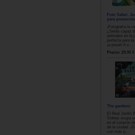
Foto Safari. J
para preescola
¡Fotografía la v
¿Serás capaz de
animales en la 
perfecta para la 
¡a posar! A e...
Precio:
29.95 €
The gardens
El Real Jardín 
Sídney ocupa un
en el corazón d
de la ciudad. ¡G
con más p...