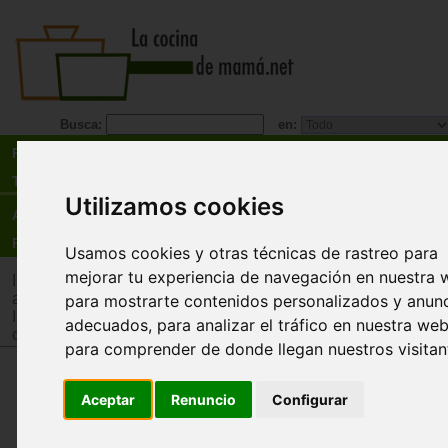
Busca:
en:
Recetas
Tienda
Utilizamos cookies
Actualidad
Registro
Usamos cookies y otras técnicas de rastreo para
mejorar tu experiencia de navegación en nuestra 
Inicio
>
Tienda
>
Juguetes infantiles
>
Juguetes por edad
>
Ju
años
para mostrarte contenidos personalizados y anun
Inicio
>
Tienda
>
Juguetes infantiles
>
Juguetes por tipo
>
Jug
adecuados, para analizar el tráfico en nuestra web
construcción
para comprender de donde llegan nuestros visitan
Bloques blandos de animales
Aceptar
Renuncio
Configurar
Miniland
Conjunto de bloques encajables diseñados para 