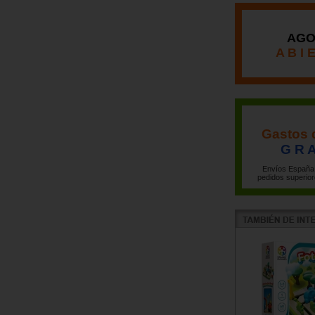
AGO
A B I 
Gastos 
G R A
Envíos España 
pedidos superior