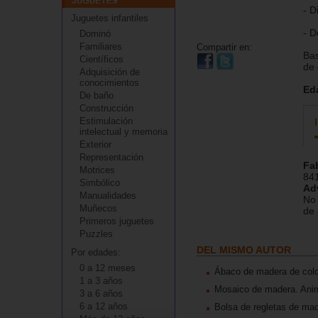
- D
Juguetes infantiles
- D
Dominó
Familiares
Compartir en:
Bas
Científicos
de 
Adquisición de
conocimientos
Ed
De baño
Construcción
Estimulación
intelectual y memoria
Exterior
Representación
Fa
Motrices
84
Simbólico
Ad
Manualidades
No 
Muñecos
de 
Primeros juguetes
Puzzles
DEL MISMO AUTOR
Por edades:
0 a 12 meses
Ábaco de madera de col
1 a 3 años
Mosaico de madera. Ani
3 a 6 años
6 a 12 años
Bolsa de regletas de mad