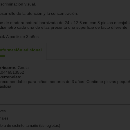
iscriminación visual.
esarrollo de la atención y la concentración.
e de madera natural barnizada de 24 x 12,5 cm con 8 piezas encajabl
diámetro cada una de ellas presenta una superficie de tacto diferente.
ad.
A partir de 3 años
Información adicional
bricante:
Goula
10446513552
vertencias:
recomendable para niños menores de 3 años. Contiene piezas pequeñ
asfixia
ores
males
era de distinto tamaño (55 regletas)