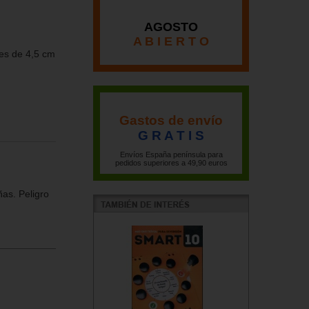
AGOSTO
A B I E R T O
es de 4,5 cm
Gastos de envío
G R A T I S
Envíos España península para
pedidos superiores a 49,90 euros
as. Peligro