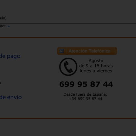
ula)
utor
a