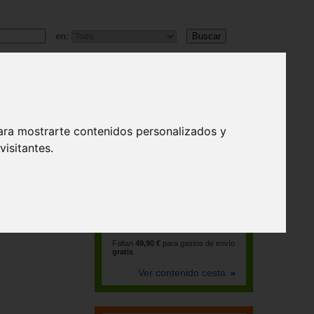
en:
ara mostrarte contenidos personalizados y
isitantes.
La cesta está vacía
Faltan
49,90 €
para gastos de envío
gratis
Ver contenido cesta