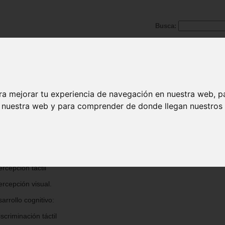
Busca:
ra mejorar tu experiencia de navegación en nuestra web, p
ego táctil
n nuestra web y para comprender de donde llegan nuestros v
ula
go de reconocimiento táctil.
arrollo sensorial:
ercepción táctil
ercepción visual.
arrollo cognitivo:
iscriminación táctil