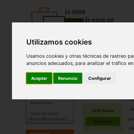
Utilizamos cookies
Recetas
Tienda
Actualidad
Registro
Usamos cookies y otras técnicas de rastreo pa
Ju
anuncios adecuados, para analizar el tráfico e
Cocineros destacados
Go
Especialidades
Aceptar
Renuncio
Configurar
Jue
Menú
Regional
Des
Ampliar imagen
Promociones y
- P
liquidaciones
- P
12.91
Euros
Todos los temas
Busqueda avanzada
Des
- D