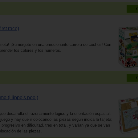
irst race)
la meta! ¡Sumérgete en una emocionante carrera de coches! Con
render los colores y los números.
amo (Hippo's pool)
ue desarrolla el razonamiento lógico y la orientación espacial.
juego y hay que ir colocando las piezas según indica la tarjeta;
l progresivo en dificultad, tres en total, y varían ya que se van
olocación de las piezas.