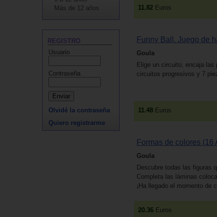
11.82
Euros
Más de 12 años
Funny Ball. Juego de h
REGISTRO
Usuario
Goula
Elige un circuito, encaja las
Contraseña
circuitos progresivos y 7 pi
11.48
Euros
Olvidé la contraseña
Quiero registrarme
Formas de colores (16 
Goula
Descubre todas las figuras 
Completa las láminas colocan
¡Ha llegado el momento de co
20.36
Euros