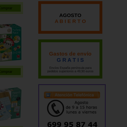
AGOSTO
A B I E R T O
Gastos de envío
G R A T I S
Envíos España península para
pedidos superiores a 49,90 euros