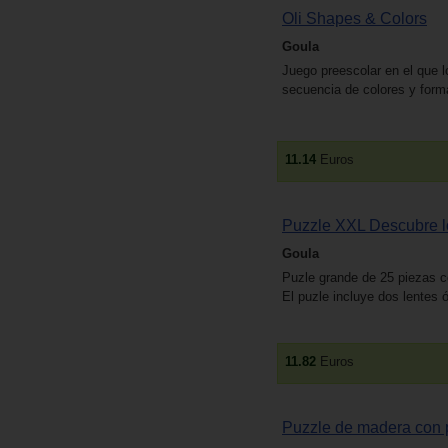
Oli Shapes & Colors
Goula
Juego preescolar en el que l
secuencia de colores y form
11.14
Euros
Puzzle XXL Descubre l
Goula
Puzle grande de 25 piezas c
El puzle incluye dos lentes 
11.82
Euros
Puzzle de madera con p