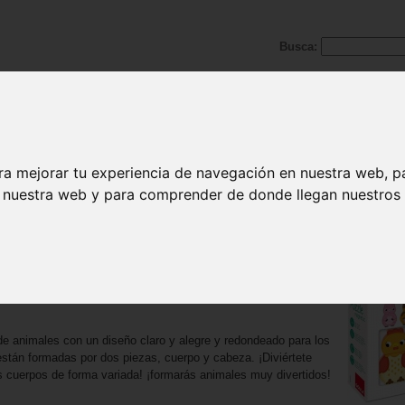
Busca:
ra mejorar tu experiencia de navegación en nuestra web, p
n nuestra web y para comprender de donde llegan nuestros v
ueda
os. Se muestran resultados del 1 al 10.
les de granja
 de animales con un diseño claro y alegre y redondeado para los
stán formadas por dos piezas, cuerpo y cabeza. ¡Diviértete
s cuerpos de forma variada! ¡formarás animales muy divertidos!