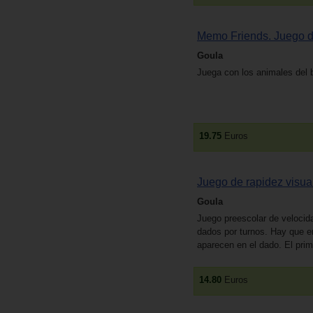
Memo Friends. Juego 
Goula
Juega con los animales del b
19.75
Euros
Juego de rapidez visual
Goula
Juego preescolar de velocida
dados por turnos. Hay que e
aparecen en el dado. El prim
14.80
Euros