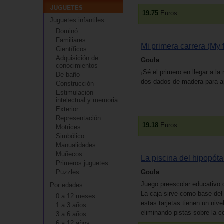
19.75
Euros
Juguetes infantiles
Dominó
Familiares
Mi primera carrera (My f
Científicos
Adquisición de
Goula
conocimientos
¡Sé el primero en llegar a 
De baño
dos dados de madera para ap
Construcción
Estimulación
intelectual y memoria
Exterior
Representación
19.18
Euros
Motrices
Simbólico
Manualidades
Muñecos
La piscina del hipopót
Primeros juguetes
Goula
Puzzles
Juego preescolar educativo q
Por edades:
La caja sirve como base del 
0 a 12 meses
estas tarjetas tienen un nive
1 a 3 años
eliminando pistas sobre la c
3 a 6 años
6 a 12 años