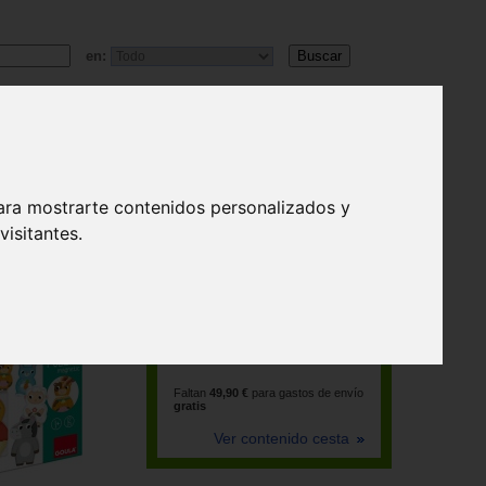
en:
ara mostrarte contenidos personalizados y
isitantes.
La cesta está vacía
Faltan
49,90 €
para gastos de envío
gratis
Ver contenido cesta