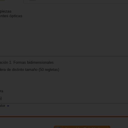
piezas
entes ópticas
iación 1. Formas bidimensionales
era de distinto tamaño (50 regletas)
ra
)
utor