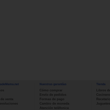
nadeMama.net
Nuestras garantías
Tienda
mos
Cómo comprar
Libros d
Envío de pedidos
Cocinero
 de venta
Formas de pago
Recetari
devoluciones
Cambio de moneda
Juguetes
Atención teléfonica