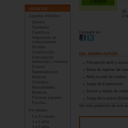
25 
2 l
Juguetes infantiles
Dominó
Familiares
Compartir en:
Científicos
Adquisición de
conocimientos
De baño
Construcción
DEL MISMO AUTOR
Estimulación
intelectual y memoria
Percepción táctil y asoc
Exterior
Bolsa de regletas de mad
Representación
Reloj escolar de madera
Motrices
Simbólico
Juego de Expresiones
Manualidades
Sumas y restas de made
Muñecos
Primeros juguetes
Juego de la pesca (Goula
Puzzles
Ver más productos de este a
Por edades:
0 a 12 meses
1 a 3 años
3 a 6 años