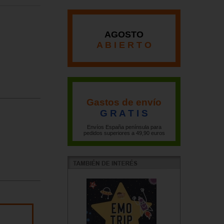
AGOSTO
A B I E R T O
Gastos de envío
G R A T I S
Envíos España península para
pedidos superiores a 49,90 euros