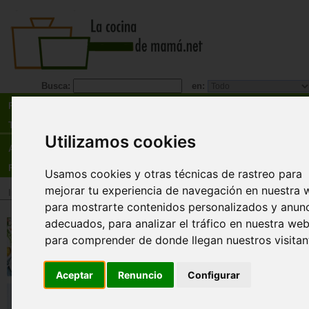
Busca:
en:
Recetas
Tienda
Utilizamos cookies
Actualidad
Registro
Usamos cookies y otras técnicas de rastreo para
mejorar tu experiencia de navegación en nuestra 
Inicio
>
Tienda
>
Libros
>
Menú
>
Recetarios general
para mostrarte contenidos personalizados y anun
adecuados, para analizar el tráfico en nuestra web
Monsieur cuisine. 100 recetas q
no te puedes perder
para comprender de donde llegan nuestros visitan
Lelia Castello
Aceptar
Renuncio
Configurar
Prepara comida deliciosa, sana y fácil de cocinar.
¡garantizada!