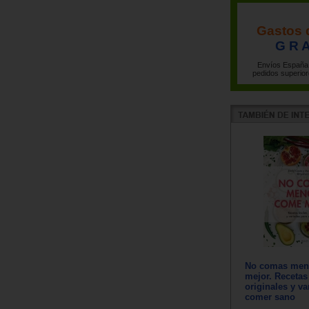
Gastos 
G R A
Envíos España 
pedidos superior
No comas men
mejor. Recetas 
originales y va
comer sano