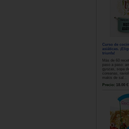
Curso de cocin
asiáticas. ¡Eli
triunfa!
Más de 60 recet
paso a paso: ar
gyozas, sopa d
coreanas, raviol
makis de sal...
Precio:
18.00 €