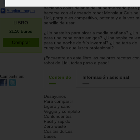
Su fama crece día a día, con muchísima gente
haciendo colas delante del supermercado para 
Ampliar imagen
hacerse con el deseado robot Monsieur Cuisine
Lidl, porque es competitivo, potente y a la vez 
LIBRO
sencillo de usar
21.50
Euros
¿Un pastelito para picar a media mañana? ¿Un r
para una cena entre amigos? ¿Una sopita calien
para una noche de frío invernal? ¿Una tarta de
cumpleaños que luzca profesional?
¡Encuentra en este libro las mejores recetas con
robot de Lidl, todas paso a paso!
Compartir en:
Contenido
Información adicional
Desayunos
Para compartir
Ligero y sano
Veggie y completo
Contundentes
Fácil y rápido
Zero waste
Cositas dulces
Bases