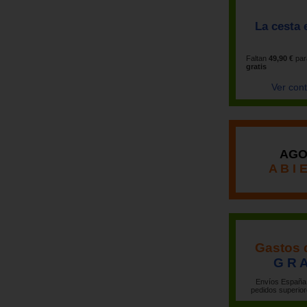
La cesta 
Faltan
49,90 €
par
gratis
Ver con
AGO
A B I 
Gastos 
G R A
Envíos España 
pedidos superior