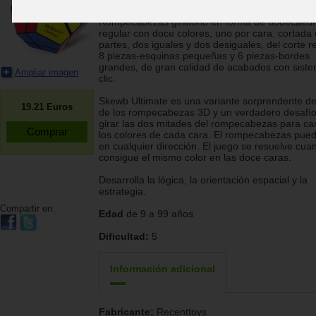
Recent Toys
Rompecabezas giratorio en forma de dodecaed
regular con doce colores, uno por cara, cortada
partes, dos iguales y dos desiguales, del corte r
8 piezas-esquinas pequeñas y 6 piezas-bordes
grandes, de gran calidad de acabados con sist
Ampliar imagen
clic.
Skewb Ultimate es una variante sorprendente de
19.21
Euros
de los rompecabezas 3D y un verdadero desafío
girar las dos mitades del rompecabezas para ca
los colores de cada cara. El rompecabezas pued
en cualquier dirección. El juego se resuelve cua
consigue el mismo color en las doce caras.
Desarrolla la lógica, la orientación espacial y la
estrategia.
Compartir en:
Edad
de 9 a 99 años
Dificultad:
5
Información adicional
Fabricante:
Recenttoys