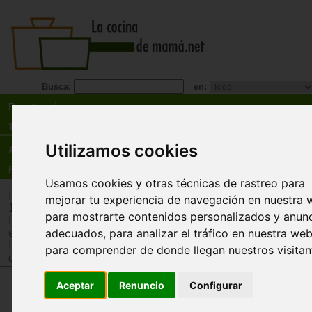
Busca:
en:
Recetas
Tienda
Utilizamos cookies
Actualidad
Registro
Usamos cookies y otras técnicas de rastreo para
Inicio
>
Tienda
>
Juguetes infantiles
>
Juguetes por edad
>
Ju
mejorar tu experiencia de navegación en nuestra 
12 años
para mostrarte contenidos personalizados y anun
Inicio
>
Tienda
>
Juguetes infantiles
>
Juguetes por tipo
>
Jug
adecuados, para analizar el tráfico en nuestra web
estimulación intelectual y memoria
Inicio
>
Tienda
>
Juguetes infantiles
>
Juguetes por edad
>
J
para comprender de donde llegan nuestros visitan
de 12 años
Aceptar
Renuncio
Configurar
Skewb Ultimate