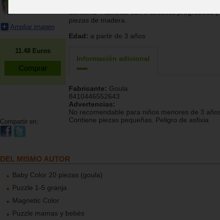
Contiene 4 láminas con 8 circuitos progresivos y
piezas de madera.
Ampliar imagen
Edad:
a partir de 3 años
11.48
Euros
Información adicional
Fabricante:
Goula
8410446552643
Advertencias:
No recomendable para niños menores de 3 años
Contiene piezas pequeñas. Peligro de asfixia
Compartir en:
DEL MISMO AUTOR
Baby Color 20 piezas (goula)
Puzzle 1-5 granja
Magnetic Color
Puzzle mamas y bebés