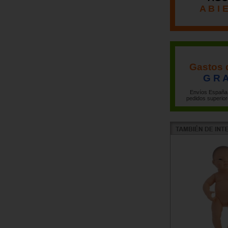
A B I 
Gastos 
G R A
Envíos España 
pedidos superior