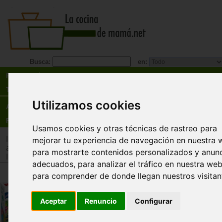
Busca:
en:
Recetas
Tienda
Utilizamos cookies
Actualidad
Registro
Usamos cookies y otras técnicas de rastreo para
Inicio
>
Tienda
>
Juguetes infantiles
>
Juguetes por edad
>
Ju
mejorar tu experiencia de navegación en nuestra 
años
para mostrarte contenidos personalizados y anun
Inicio
>
Tienda
>
Juguetes infantiles
>
Juguetes por tipo
>
Jug
adecuados, para analizar el tráfico en nuestra web
para comprender de donde llegan nuestros visitan
Funny Ball. Juego de habilidad
Goula
Aceptar
Renuncio
Configurar
Elige un circuito, encaja las piezas indicadas y g
bola.