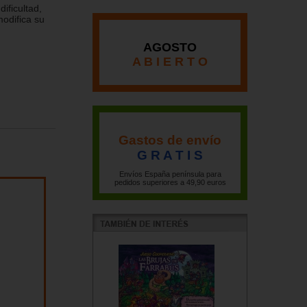
ificultad,
odifica su
AGOSTO
A B I E R T O
Gastos de envío
G R A T I S
Envíos España península para
pedidos superiores a 49,90 euros