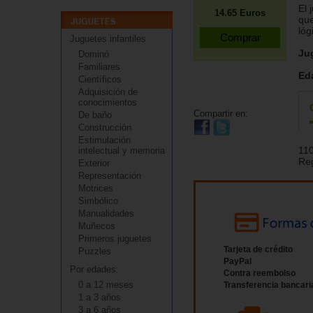
El 
14.65
Euros
que
lóg
Juguetes infantiles
Ju
Dominó
Familiares
Ed
Científicos
Adquisición de
conocimientos
Compartir en:
De baño
Construcción
Estimulación
11
intelectual y memoria
Re
Exterior
Representación
Motrices
Simbólico
Manualidades
Muñecos
Primeros juguetes
Tarjeta de crédito
Puzzles
PayPal
Por edades:
Contra reembolso
0 a 12 meses
Transferencia bancari
1 a 3 años
3 a 6 años