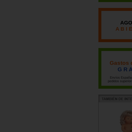
AGO
A B I 
Gastos 
G R A
Envíos España 
pedidos superior