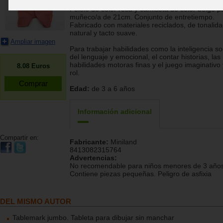
Pelele de color rosa y camiseta de color beige p
muñeco/a de 21cm. Conjunto de entretiempo.
Fabricado con materiales reciclados, de tonalid
natural y tacto suave.
Ampliar imagen
Para trabajar habilidades como la inteligencia soc
del lenguaje y emocional, el contar historias, las
habilidades motoras finas y el juego imaginativo
8.08
Euros
rol.
Edad:
de 3 a 6 años
Información adicional
Compartir en:
Fabricante:
Miniland
8413082315764
Advertencias:
No recomendable para niños menores de 3 años
Contiene piezas pequeñas. Peligro de asfixia
DEL MISMO AUTOR
Tablemark jumbo. Tableta para dibujar sin manchar