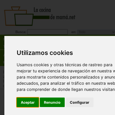
Busca:
en:
Recetas
Tienda
Utilizamos cookies
Actualidad
Registro
Usamos cookies y otras técnicas de rastreo para
mejorar tu experiencia de navegación en nuestra 
Inicio
>
Tienda
>
Juguetes infantiles
>
Juguetes por edad
>
Ju
años
para mostrarte contenidos personalizados y anun
Inicio
>
Tienda
>
Juguetes infantiles
>
Juguetes por tipo
>
Muñ
adecuados, para analizar el tráfico en nuestra web
complementos
>
Ropa y complementos
para comprender de donde llegan nuestros visitan
Pelele y camiseta entretiempo
Aceptar
Renuncio
Configurar
(21cm)
Miniland